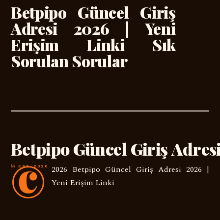
Betpipo Güncel Giriş
Adresi 2026 | Yeni
Erişim Linki Sık
Sorulan Sorular
Betpipo Güncel Giriş Adresi
©
2026 Betpipo Güncel Giriş Adresi 2026 |
Yeni Erişim Linki