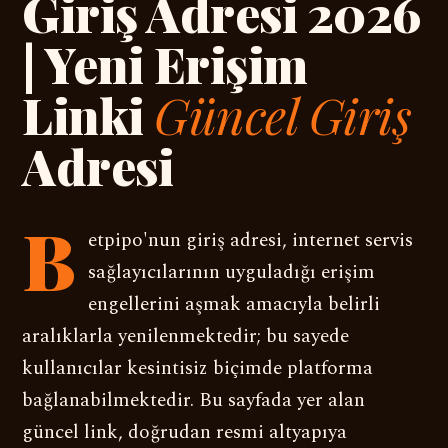
Giriş Adresi 2026
| Yeni Erişim
Linki
Güncel Giriş
Adresi
B
etpipo'nun giriş adresi, internet servis
sağlayıcılarının uyguladığı erişim
engellerini aşmak amacıyla belirli
aralıklarla yenilenmektedir; bu sayede
kullanıcılar kesintisiz biçimde platforma
bağlanabilmektedir. Bu sayfada yer alan
güncel link, doğrudan resmi altyapıya