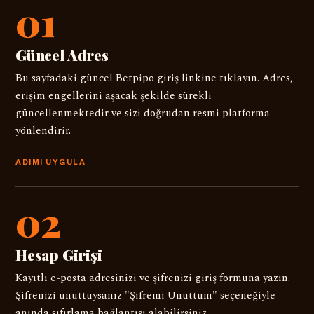
01
Güncel Adres
Bu sayfadaki güncel Betpipo giriş linkine tıklayın. Adres,
erişim engellerini aşacak şekilde sürekli
güncellenmektedir ve sizi doğrudan resmi platforma
yönlendirir.
ADIMI UYGULA
02
Hesap Girişi
Kayıtlı e-posta adresinizi ve şifrenizi giriş formuna yazın.
Şifrenizi unuttuysanız "Şifremi Unuttum" seçeneğiyle
anında sıfırlama bağlantısı alabilirsiniz.