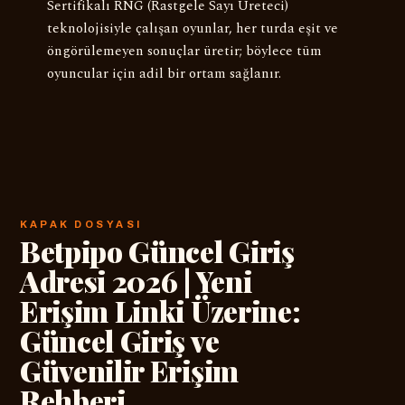
Sertifikalı RNG (Rastgele Sayı Üreteci)
teknolojisiyle çalışan oyunlar, her turda eşit ve
öngörülemeyen sonuçlar üretir; böylece tüm
oyuncular için adil bir ortam sağlanır.
KAPAK DOSYASI
Betpipo Güncel Giriş
Adresi 2026 | Yeni
Erişim Linki Üzerine:
Güncel Giriş ve
Güvenilir Erişim
Rehberi