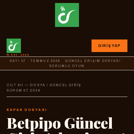
GIRIŞ YAP
SAYI 07 · TEMMUZ 2026 · GÜNCEL ERIŞIM DOSYASI ·
SORUMLU OYUN
CİLT XII — DOSYA / GÜNCEL GİRİŞ
SÜRÜM 07.2026
KAPAK DOSYASI
Betpipo Güncel