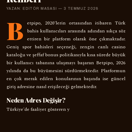
YAZAN: EDITÖR MASASI — 3 TEMMUZ 2026
B
etpipo, 2020'lerin ortasından itibaren Türk
bahis kullanıcıları arasında adından sıkça söz
ettiren bir platform olarak öne çıkmaktadır.
Geniş spor bahisleri seçeneği, zengin canlı casino
kataloğu ve şeffaf bonus politikasıyla kısa sürede büyük
bir kullanıcı tabanına ulaşmayı başaran Betpipo, 2026
yılında da bu büyümesini sürdürmektedir. Platformun
en çok merak edilen konularının başında ise güncel
giriş adresine nasıl erişileceği gelmektedir.
Neden Adres Değişir?
Türkiye'de faaliyet gösteren y