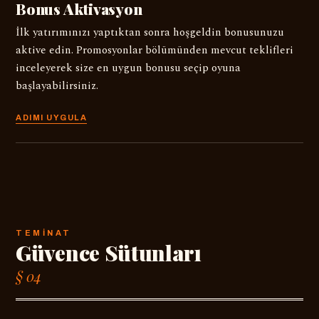
Bonus Aktivasyon
İlk yatırımınızı yaptıktan sonra hoşgeldin bonusunuzu
aktive edin. Promosyonlar bölümünden mevcut teklifleri
inceleyerek size en uygun bonusu seçip oyuna
başlayabilirsiniz.
ADIMI UYGULA
TEMINAT
Güvence Sütunları
§ 04