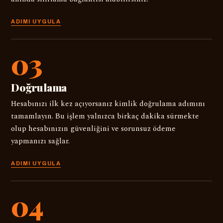
ADIMI UYGULA
03
Doğrulama
Hesabınızı ilk kez açıyorsanız kimlik doğrulama adımını
tamamlayın. Bu işlem yalnızca birkaç dakika sürmekte
olup hesabınızın güvenliğini ve sorunsuz ödeme
yapmanızı sağlar.
ADIMI UYGULA
04