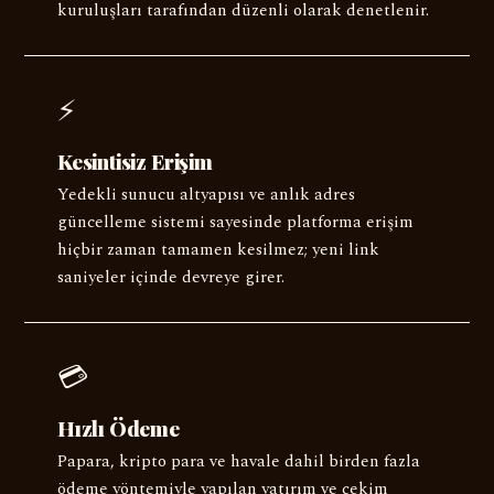
kuruluşları tarafından düzenli olarak denetlenir.
⚡
Kesintisiz Erişim
Yedekli sunucu altyapısı ve anlık adres
güncelleme sistemi sayesinde platforma erişim
hiçbir zaman tamamen kesilmez; yeni link
saniyeler içinde devreye girer.
💳
Hızlı Ödeme
Papara, kripto para ve havale dahil birden fazla
ödeme yöntemiyle yapılan yatırım ve çekim