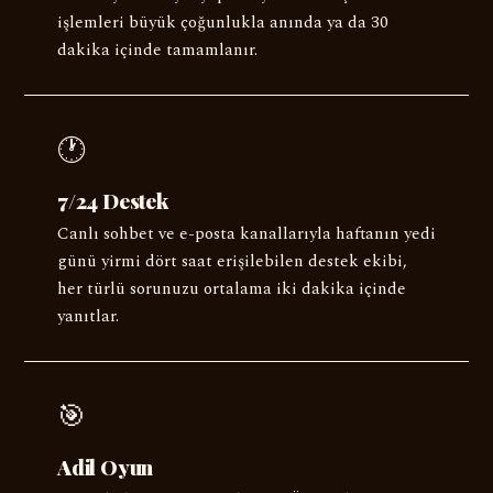
işlemleri büyük çoğunlukla anında ya da 30
dakika içinde tamamlanır.
🕐
7/24 Destek
Canlı sohbet ve e-posta kanallarıyla haftanın yedi
günü yirmi dört saat erişilebilen destek ekibi,
her türlü sorunuzu ortalama iki dakika içinde
yanıtlar.
🎯
Adil Oyun