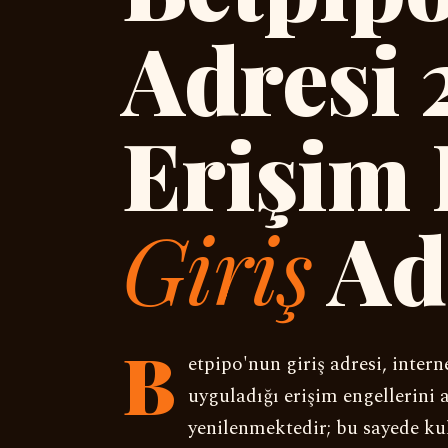
Adresi 
Erişim
Giriş
Ad
B
etpipo'nun giriş adresi, interne
uyguladığı erişim engellerini 
yenilenmektedir; bu sayede kul