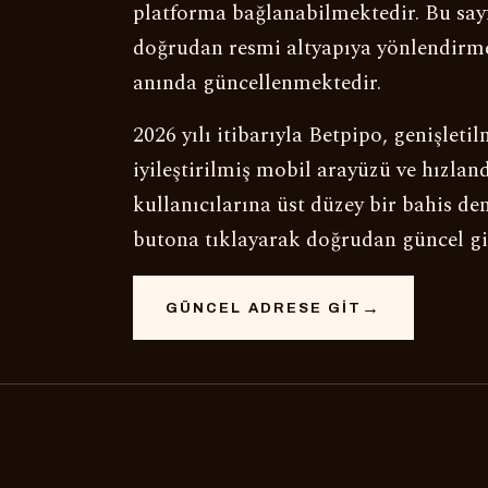
platforma bağlanabilmektedir. Bu sayf
doğrudan resmi altyapıya yönlendirme
anında güncellenmektedir.
2026 yılı itibarıyla Betpipo, genişlet
iyileştirilmiş mobil arayüzü ve hızlan
kullanıcılarına üst düzey bir bahis d
butona tıklayarak doğrudan güncel giri
GÜNCEL ADRESE GIT