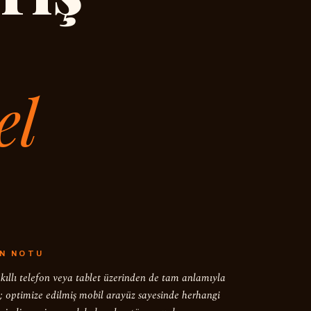
el
N NOTU
kıllı telefon veya tablet üzerinden de tam anlamıyla
niz; optimize edilmiş mobil arayüz sayesinde herhangi