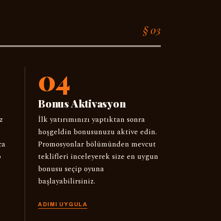
§ 03
04
Bonus Aktivasyon
z
İlk yatırımınızı yaptıktan sonra
hoşgeldin bonusunuzu aktive edin.
ca
Promosyonlar bölümünden mevcut
p
teklifleri inceleyerek size en uygun
bonusu seçip oyuna
başlayabilirsiniz.
ADIMI UYGULA