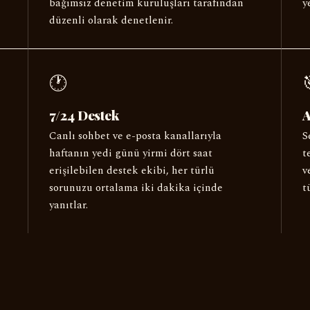
bağımsız denetim kuruluşları tarafından
y
düzenli olarak denetlenir.
🕐
7/24 Destek
A
Canlı sohbet ve e-posta kanallarıyla
S
haftanın yedi günü yirmi dört saat
t
erişilebilen destek ekibi, her türlü
v
sorunuzu ortalama iki dakika içinde
t
yanıtlar.