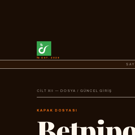
SAY
CİLT XII — DOSYA / GÜNCEL GİRİŞ
KAPAK DOSYASI
Betpipo