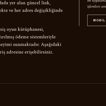
bir uygulam
ada yer alan güncel link,
işlemlere a
kte ve her adres değişikliğinde
MOBIL
ilmiş oyun kütüphanesi,
dırılmış ödeme sistemleriyle
eneyimi sunmaktadır. Aşağıdaki
ş adresine erişebilirsiniz.