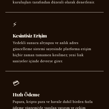
kuruluşları tarafından düzenli olarak denetlenir.
⚡
Kesintisiz Erişim
Yedekli sunucu altyapısı ve anlık adres
güncelleme sistemi sayesinde platforma erişim
hiçbir zaman tamamen kesilmez; yeni link
saniyeler içinde devreye girer.
💳
Hızlı Ödeme
Papara, kripto para ve havale dahil birden fazla
ödeme yöntemiyle yapılan yatırım ve çekim