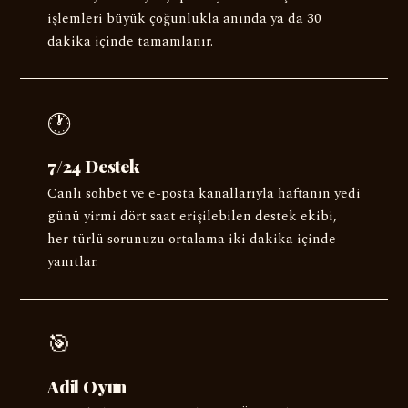
işlemleri büyük çoğunlukla anında ya da 30
dakika içinde tamamlanır.
🕐
7/24 Destek
Canlı sohbet ve e-posta kanallarıyla haftanın yedi
günü yirmi dört saat erişilebilen destek ekibi,
her türlü sorunuzu ortalama iki dakika içinde
yanıtlar.
🎯
Adil Oyun