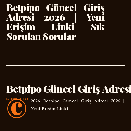
Betpipo Güncel Giriş
Adresi 2026 | Yeni
Erişim Linki Sık
Sorulan Sorular
Betpipo Güncel Giriş Adresi
©
2026 Betpipo Güncel Giriş Adresi 2026 |
Yeni Erişim Linki