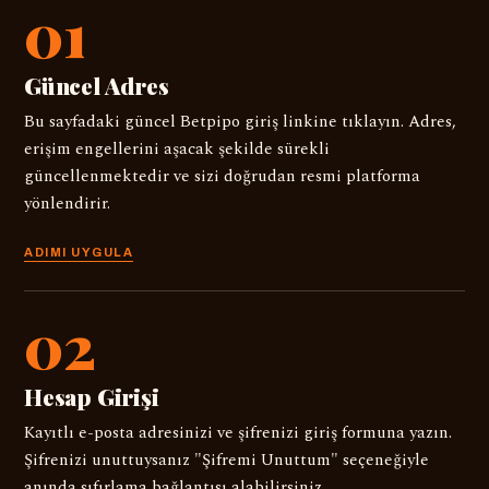
01
Güncel Adres
Bu sayfadaki güncel Betpipo giriş linkine tıklayın. Adres,
erişim engellerini aşacak şekilde sürekli
güncellenmektedir ve sizi doğrudan resmi platforma
yönlendirir.
ADIMI UYGULA
02
Hesap Girişi
Kayıtlı e-posta adresinizi ve şifrenizi giriş formuna yazın.
Şifrenizi unuttuysanız "Şifremi Unuttum" seçeneğiyle
anında sıfırlama bağlantısı alabilirsiniz.