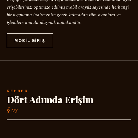
erişebilirsiniz; optimize edilmiş mobil arayüz sayesinde herhangi
bir uygulama indirmenize gerek kalmadan tüm oyunlara ve
işlemlere anında ulaşmak mümkündür.
MOBIL GIRIŞ
REHBER
Dört Adımda Erişim
§ 03