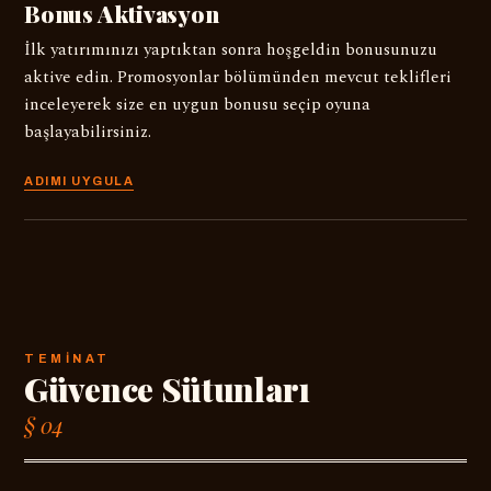
Bonus Aktivasyon
İlk yatırımınızı yaptıktan sonra hoşgeldin bonusunuzu
aktive edin. Promosyonlar bölümünden mevcut teklifleri
inceleyerek size en uygun bonusu seçip oyuna
başlayabilirsiniz.
ADIMI UYGULA
TEMINAT
Güvence Sütunları
§ 04