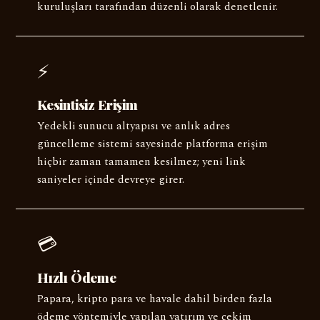
kuruluşları tarafından düzenli olarak denetlenir.
⚡
Kesintisiz Erişim
Yedekli sunucu altyapısı ve anlık adres
güncelleme sistemi sayesinde platforma erişim
hiçbir zaman tamamen kesilmez; yeni link
saniyeler içinde devreye girer.
💳
Hızlı Ödeme
Papara, kripto para ve havale dahil birden fazla
ödeme yöntemiyle yapılan yatırım ve çekim