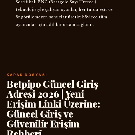
Sertifikalı RNG (Rastgele Sayı Üreteci)
teknolojisiyle çalışan oyunlar, her turda eşit ve
öngörülemeyen sonuçlar üretir; böylece tüm
oyuncular için adil bir ortam sağlanır.
KAPAK DOSYASI
Betpipo Güncel Giriş
Adresi 2026 | Yeni
Erişim Linki Üzerine:
Güncel Giriş ve
Güvenilir Erişim
Rehberi