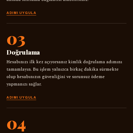
ADIMI UYGULA
03
Doğrulama
Hesabınızı ilk kez açıyorsanız kimlik doğrulama adımını
tamamlayın. Bu işlem yalnızca birkaç dakika sürmekte
olup hesabınızın güvenliğini ve sorunsuz ödeme
yapmanızı sağlar.
ADIMI UYGULA
04