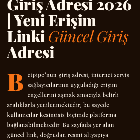
Giriş Adresi 2026
| Yeni Erişim
Linki
Güncel Giriş
Adresi
B
etpipo'nun giriş adresi, internet servis
sağlayıcılarının uyguladığı erişim
engellerini aşmak amacıyla belirli
aralıklarla yenilenmektedir; bu sayede
kullanıcılar kesintisiz biçimde platforma
bağlanabilmektedir. Bu sayfada yer alan
güncel link, doğrudan resmi altyapıya