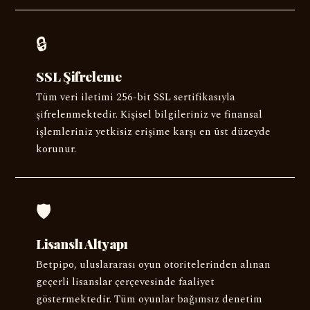
🔒
SSL Şifreleme
Tüm veri iletimi 256-bit SSL sertifikasıyla
şifrelenmektedir. Kişisel bilgileriniz ve finansal
işlemleriniz yetkisiz erişime karşı en üst düzeyde
korunur.
🛡️
Lisanslı Altyapı
Betpipo, uluslararası oyun otoritelerinden alınan
geçerli lisanslar çerçevesinde faaliyet
göstermektedir. Tüm oyunlar bağımsız denetim