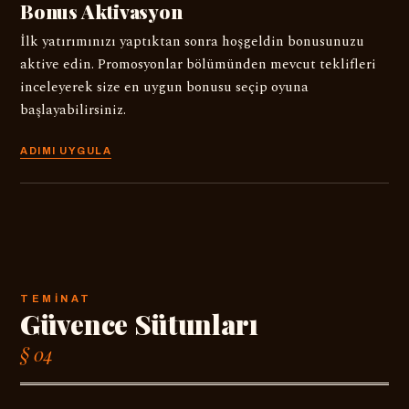
Bonus Aktivasyon
İlk yatırımınızı yaptıktan sonra hoşgeldin bonusunuzu
aktive edin. Promosyonlar bölümünden mevcut teklifleri
inceleyerek size en uygun bonusu seçip oyuna
başlayabilirsiniz.
ADIMI UYGULA
TEMINAT
Güvence Sütunları
§ 04