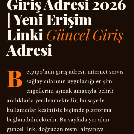
Giriş Adresi 2026
| Yeni Erişim
Linki
Güncel Giriş
Adresi
B
etpipo'nun giriş adresi, internet servis
sağlayıcılarının uyguladığı erişim
engellerini aşmak amacıyla belirli
aralıklarla yenilenmektedir; bu sayede
kullanıcılar kesintisiz biçimde platforma
bağlanabilmektedir. Bu sayfada yer alan
güncel link, doğrudan resmi altyapıya