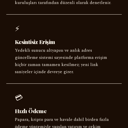
kuruluşları tarafından düzenli olarak denetlenir.
⚡
Kesintisiz Erişim
Yedekli sunucu altyapısı ve anlık adres
güncelleme sistemi sayesinde platforma erişim
hiçbir zaman tamamen kesilmez; yeni link
saniyeler içinde devreye girer.
💳
Hızlı Ödeme
Papara, kripto para ve havale dahil birden fazla
ödeme yöntemiyle yapılan yatırım ve çekim