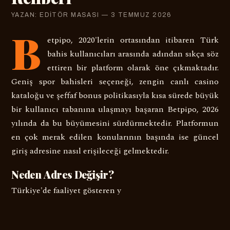
YAZAN: EDITÖR MASASI — 3 TEMMUZ 2026
B
etpipo, 2020'lerin ortasından itibaren Türk
bahis kullanıcıları arasında adından sıkça söz
ettiren bir platform olarak öne çıkmaktadır.
Geniş spor bahisleri seçeneği, zengin canlı casino
kataloğu ve şeffaf bonus politikasıyla kısa sürede büyük
bir kullanıcı tabanına ulaşmayı başaran Betpipo, 2026
yılında da bu büyümesini sürdürmektedir. Platformun
en çok merak edilen konularının başında ise güncel
giriş adresine nasıl erişileceği gelmektedir.
Neden Adres Değişir?
Türkiye'de faaliyet gösteren y