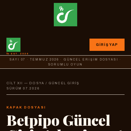
GIRIŞ YAP
SAYI 07 · TEMMUZ 2026 · GÜNCEL ERIŞIM DOSYASI ·
SORUMLU OYUN
CİLT XII — DOSYA / GÜNCEL GİRİŞ
SÜRÜM 07.2026
KAPAK DOSYASI
Betpipo Güncel