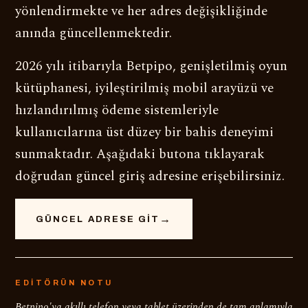
yönlendirmekte ve her adres değişikliğinde
anında güncellenmektedir.
2026 yılı itibarıyla Betpipo, genişletilmiş oyun
kütüphanesi, iyileştirilmiş mobil arayüzü ve
hızlandırılmış ödeme sistemleriyle
kullanıcılarına üst düzey bir bahis deneyimi
sunmaktadır. Aşağıdaki butona tıklayarak
doğrudan güncel giriş adresine erişebilirsiniz.
GÜNCEL ADRESE GIT
EDITÖRÜN NOTU
Betpipo'ya akıllı telefon veya tablet üzerinden de tam anlamıyla