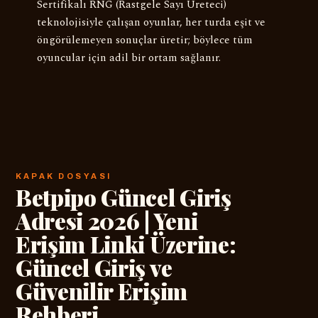
Sertifikalı RNG (Rastgele Sayı Üreteci)
teknolojisiyle çalışan oyunlar, her turda eşit ve
öngörülemeyen sonuçlar üretir; böylece tüm
oyuncular için adil bir ortam sağlanır.
KAPAK DOSYASI
Betpipo Güncel Giriş
Adresi 2026 | Yeni
Erişim Linki Üzerine:
Güncel Giriş ve
Güvenilir Erişim
Rehberi