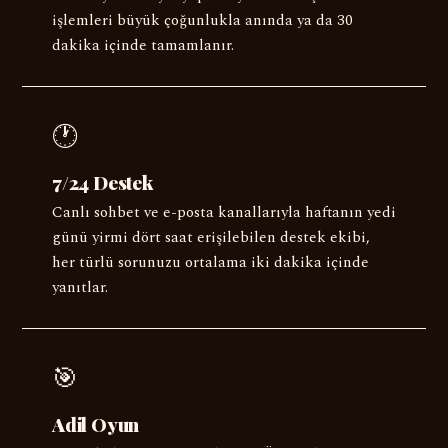
işlemleri büyük çoğunlukla anında ya da 30
dakika içinde tamamlanır.
🕐
7/24 Destek
Canlı sohbet ve e-posta kanallarıyla haftanın yedi
günü yirmi dört saat erişilebilen destek ekibi,
her türlü sorunuzu ortalama iki dakika içinde
yanıtlar.
🎯
Adil Oyun