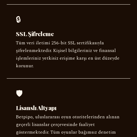
🔒
SSL Şifreleme
Tüm veri iletimi 256-bit SSL sertifikasıyla
şifrelenmektedir. Kişisel bilgileriniz ve finansal
işlemleriniz yetkisiz erişime karşı en üst düzeyde
korunur.
🛡️
Lisanslı Altyapı
Betpipo, uluslararası oyun otoritelerinden alınan
geçerli lisanslar çerçevesinde faaliyet
göstermektedir. Tüm oyunlar bağımsız denetim