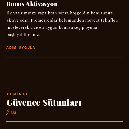
Bonus Aktivasyon
İlk yatırımınızı yaptıktan sonra hoşgeldin bonusunuzu
aktive edin. Promosyonlar bölümünden mevcut teklifleri
inceleyerek size en uygun bonusu seçip oyuna
başlayabilirsiniz.
ADIMI UYGULA
TEMINAT
Güvence Sütunları
§ 04