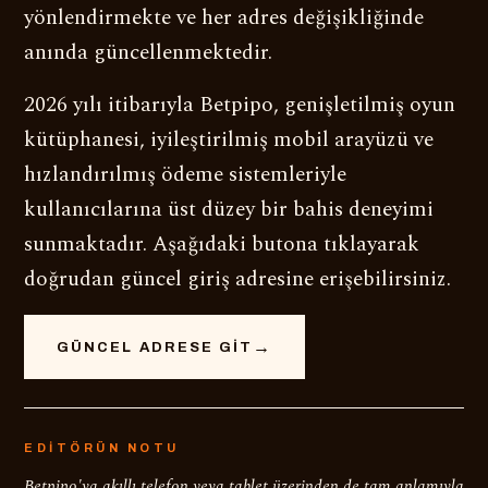
yönlendirmekte ve her adres değişikliğinde
anında güncellenmektedir.
2026 yılı itibarıyla Betpipo, genişletilmiş oyun
kütüphanesi, iyileştirilmiş mobil arayüzü ve
hızlandırılmış ödeme sistemleriyle
kullanıcılarına üst düzey bir bahis deneyimi
sunmaktadır. Aşağıdaki butona tıklayarak
doğrudan güncel giriş adresine erişebilirsiniz.
GÜNCEL ADRESE GIT
EDITÖRÜN NOTU
Betpipo'ya akıllı telefon veya tablet üzerinden de tam anlamıyla