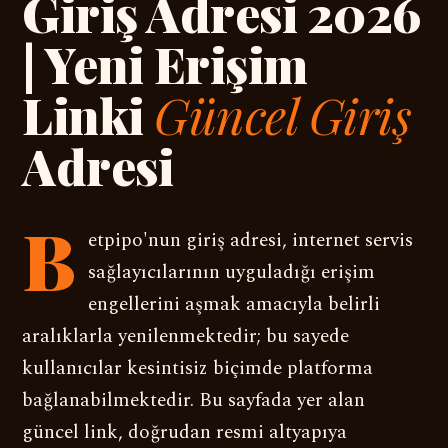
Giriş Adresi 2026
| Yeni Erişim
Linki
Güncel Giriş
Adresi
B
etpipo'nun giriş adresi, internet servis
sağlayıcılarının uyguladığı erişim
engellerini aşmak amacıyla belirli
aralıklarla yenilenmektedir; bu sayede
kullanıcılar kesintisiz biçimde platforma
bağlanabilmektedir. Bu sayfada yer alan
güncel link, doğrudan resmi altyapıya