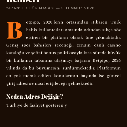
YAZAN: EDITÖR MASASI — 3 TEMMUZ 2026
B
etpipo, 2020'lerin ortasından itibaren Türk
bahis kullanıcıları arasında adından sıkça söz
ettiren bir platform olarak öne çıkmaktadır.
Geniş spor bahisleri seçeneği, zengin canlı casino
kataloğu ve şeffaf bonus politikasıyla kısa sürede büyük
bir kullanıcı tabanına ulaşmayı başaran Betpipo, 2026
yılında da bu büyümesini sürdürmektedir. Platformun
en çok merak edilen konularının başında ise güncel
giriş adresine nasıl erişileceği gelmektedir.
Neden Adres Değişir?
Türkiye'de faaliyet gösteren y