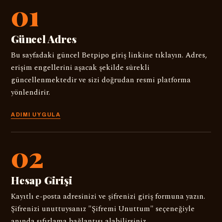
01
Güncel Adres
Bu sayfadaki güncel Betpipo giriş linkine tıklayın. Adres,
erişim engellerini aşacak şekilde sürekli
güncellenmektedir ve sizi doğrudan resmi platforma
yönlendirir.
ADIMI UYGULA
02
Hesap Girişi
Kayıtlı e-posta adresinizi ve şifrenizi giriş formuna yazın.
Şifrenizi unuttuysanız "Şifremi Unuttum" seçeneğiyle
anında sıfırlama bağlantısı alabilirsiniz.