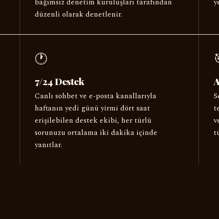
bağımsız denetim kuruluşları tarafından
y
düzenli olarak denetlenir.
🕐
7/24 Destek
A
Canlı sohbet ve e-posta kanallarıyla
S
haftanın yedi günü yirmi dört saat
t
erişilebilen destek ekibi, her türlü
v
sorunuzu ortalama iki dakika içinde
t
yanıtlar.