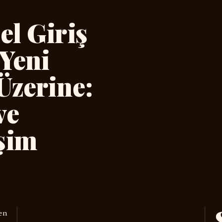
el Giriş
 Yeni
Üzerine:
ve
işim
ren