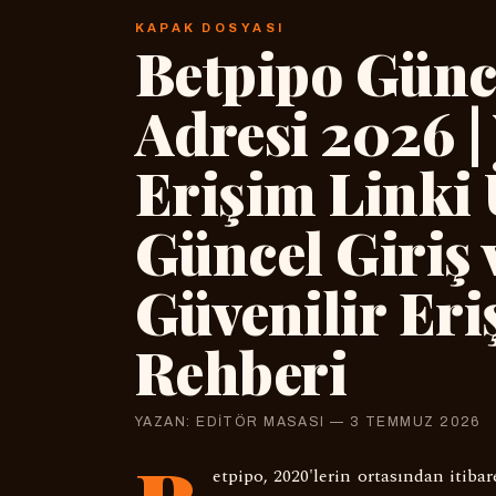
KAPAK DOSYASI
Betpipo Günc
Adresi 2026 |
Erişim Linki 
Güncel Giriş 
Güvenilir Er
Rehberi
YAZAN: EDITÖR MASASI — 3 TEMMUZ 2026
etpipo, 2020'lerin ortasından itiba