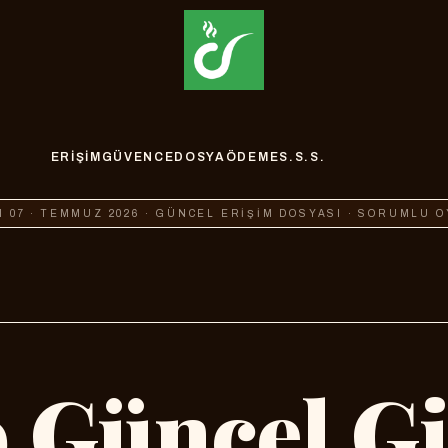
ERIŞIM
GÜVENCE
DOSYA
ÖDEME
S.S.S.
I 07 · TEMMUZ 2026 · GÜNCEL ERIŞIM DOSYASI · SORUMLU 
 Güncel Gi