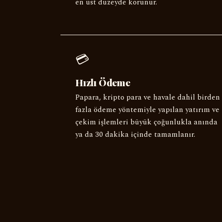
en üst düzeyde korunur.
💳
Hızlı Ödeme
Papara, kripto para ve havale dahil birden
fazla ödeme yöntemiyle yapılan yatırım ve
çekim işlemleri büyük çoğunlukla anında
ya da 30 dakika içinde tamamlanır.