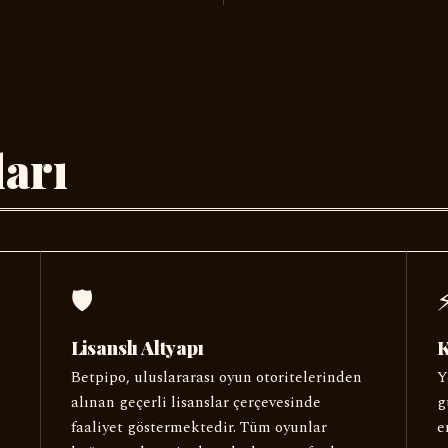
arı
🛡️
Lisanslı Altyapı
K
Betpipo, uluslararası oyun otoritelerinden
Y
alınan geçerli lisanslar çerçevesinde
g
faaliyet göstermektedir. Tüm oyunlar
e