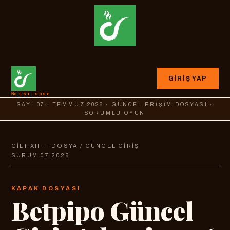
GIRIŞ YAP
SAYI 07 · TEMMUZ 2026 · GÜNCEL ERIŞIM DOSYASI ·
SORUMLU OYUN
CİLT XII — DOSYA / GÜNCEL GİRİŞ
SÜRÜM 07.2026
KAPAK DOSYASI
Betpipo Güncel