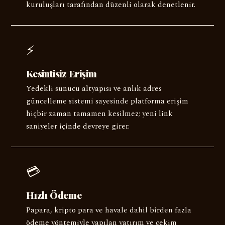
kuruluşları tarafından düzenli olarak denetlenir.
⚡
Kesintisiz Erişim
Yedekli sunucu altyapısı ve anlık adres
güncelleme sistemi sayesinde platforma erişim
hiçbir zaman tamamen kesilmez; yeni link
saniyeler içinde devreye girer.
💳
Hızlı Ödeme
Papara, kripto para ve havale dahil birden fazla
ödeme yöntemiyle yapılan yatırım ve çekim