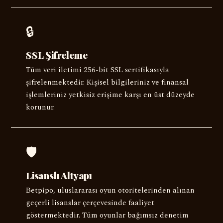
🔒
SSL Şifreleme
Tüm veri iletimi 256-bit SSL sertifikasıyla
şifrelenmektedir. Kişisel bilgileriniz ve finansal
işlemleriniz yetkisiz erişime karşı en üst düzeyde
korunur.
🛡️
Lisanslı Altyapı
Betpipo, uluslararası oyun otoritelerinden alınan
geçerli lisanslar çerçevesinde faaliyet
göstermektedir. Tüm oyunlar bağımsız denetim