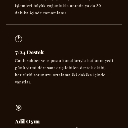
işlemleri büyük çoğunlukla anında ya da 30
dakika içinde tamamlanır.
🕐
7/24 Destek
Canlı sohbet ve e-posta kanallarıyla haftanın yedi
günü yirmi dört saat erişilebilen destek ekibi,
her türlü sorunuzu ortalama iki dakika içinde
yanıtlar.
🎯
Adil Oyun