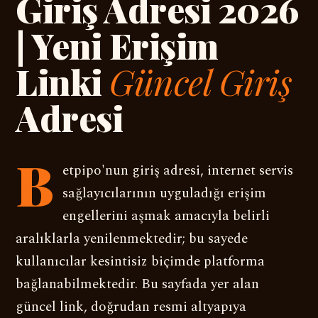
Giriş Adresi 2026
| Yeni Erişim
Linki
Güncel Giriş
Adresi
B
etpipo'nun giriş adresi, internet servis
sağlayıcılarının uyguladığı erişim
engellerini aşmak amacıyla belirli
aralıklarla yenilenmektedir; bu sayede
kullanıcılar kesintisiz biçimde platforma
bağlanabilmektedir. Bu sayfada yer alan
güncel link, doğrudan resmi altyapıya