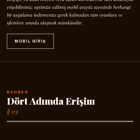
erişebilirsiniz; optimize edilmiş mobil arayüz sayesinde herhangi
bir uygulama indirmenize gerek kalmadan tüm oyunlara ve
işlemlere anında ulaşmak mümkündür.
MOBIL GIRIŞ
REHBER
Dört Adımda Erişim
§ 03