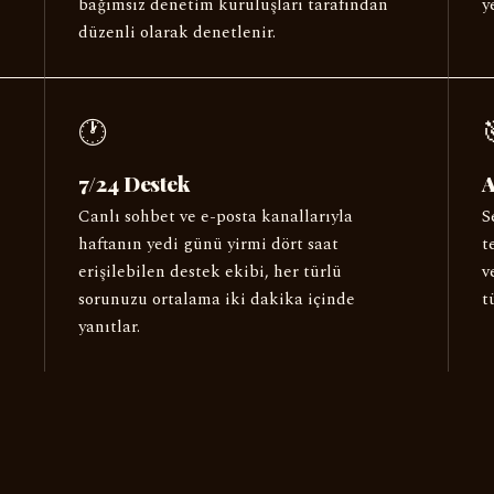
bağımsız denetim kuruluşları tarafından
y
düzenli olarak denetlenir.
🕐
7/24 Destek
A
Canlı sohbet ve e-posta kanallarıyla
S
haftanın yedi günü yirmi dört saat
t
erişilebilen destek ekibi, her türlü
v
sorunuzu ortalama iki dakika içinde
t
yanıtlar.