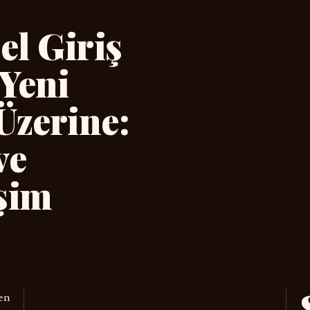
el Giriş
 Yeni
Üzerine:
ve
işim
ren