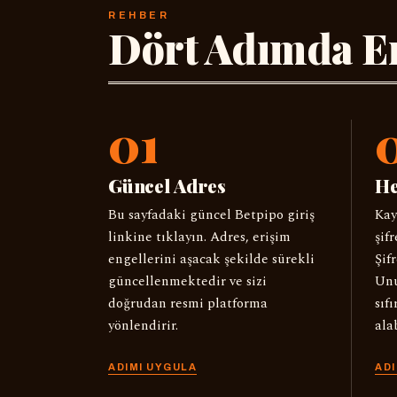
REHBER
Dört Adımda E
01
Güncel Adres
He
Bu sayfadaki güncel Betpipo giriş
Kay
linkine tıklayın. Adres, erişim
şif
engellerini aşacak şekilde sürekli
Şif
güncellenmektedir ve sizi
Unu
doğrudan resmi platforma
sıf
yönlendirir.
alab
ADIMI UYGULA
AD