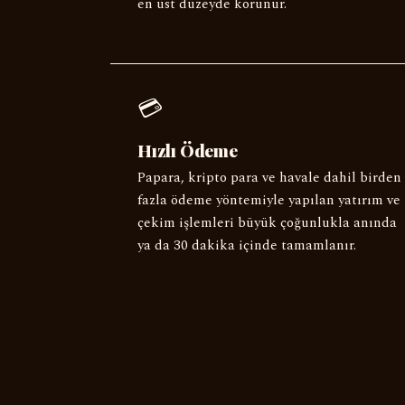
en üst düzeyde korunur.
💳
Hızlı Ödeme
Papara, kripto para ve havale dahil birden
fazla ödeme yöntemiyle yapılan yatırım ve
çekim işlemleri büyük çoğunlukla anında
ya da 30 dakika içinde tamamlanır.