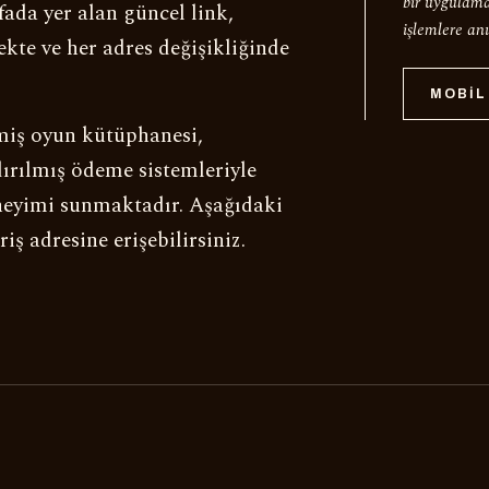
bir uygulam
ada yer alan güncel link,
işlemlere a
kte ve her adres değişikliğinde
MOBIL
ilmiş oyun kütüphanesi,
dırılmış ödeme sistemleriyle
eneyimi sunmaktadır. Aşağıdaki
ş adresine erişebilirsiniz.