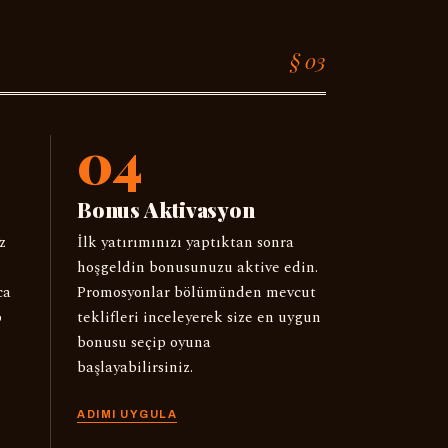
§ 03
04
Bonus Aktivasyon
z
İlk yatırımınızı yaptıktan sonra
hoşgeldin bonusunuzu aktive edin.
ca
Promosyonlar bölümünden mevcut
p
teklifleri inceleyerek size en uygun
bonusu seçip oyuna
başlayabilirsiniz.
ADIMI UYGULA