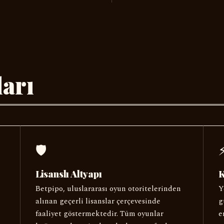
arı
🛡️
Lisanslı Altyapı
K
Betpipo, uluslararası oyun otoritelerinden
Y
alınan geçerli lisanslar çerçevesinde
g
faaliyet göstermektedir. Tüm oyunlar
e