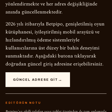
yönlendirmekte ve her adres değişikliğinde
anında güncellenmektedir.
2026 yılı itibarıyla Betpipo, genişletilmiş oyun
kütüphanesi, iyileştirilmiş mobil arayüzü ve
hızlandırılmış ödeme sistemleriyle
kullanıcılarına üst düzey bir bahis deneyimi
sunmaktadır. Aşağıdaki butona tıklayarak
doğrudan güncel giriş adresine erişebilirsiniz.
GÜNCEL ADRESE GIT
EDITÖRÜN NOTU
Betpipo'ya akıllı telefon veya tablet üzerinden de tam anlamıyla