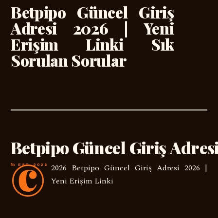
Betpipo Güncel Giriş
Adresi 2026 | Yeni
Erişim Linki Sık
Sorulan Sorular
Betpipo Güncel Giriş Adresi
©
2026 Betpipo Güncel Giriş Adresi 2026 |
Yeni Erişim Linki