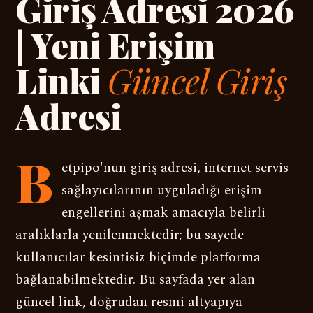
Giriş Adresi 2026
| Yeni Erişim
Linki
Güncel Giriş
Adresi
B
etpipo'nun giriş adresi, internet servis
sağlayıcılarının uyguladığı erişim
engellerini aşmak amacıyla belirli
aralıklarla yenilenmektedir; bu sayede
kullanıcılar kesintisiz biçimde platforma
bağlanabilmektedir. Bu sayfada yer alan
güncel link, doğrudan resmi altyapıya