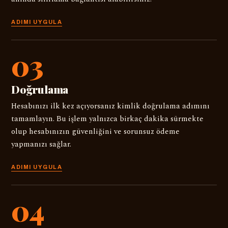
ADIMI UYGULA
03
Doğrulama
Hesabınızı ilk kez açıyorsanız kimlik doğrulama adımını
tamamlayın. Bu işlem yalnızca birkaç dakika sürmekte
olup hesabınızın güvenliğini ve sorunsuz ödeme
yapmanızı sağlar.
ADIMI UYGULA
04