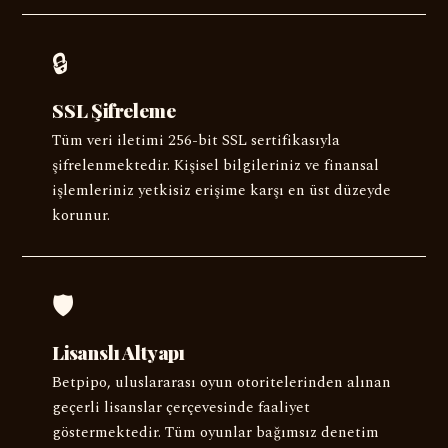
🔒
SSL Şifreleme
Tüm veri iletimi 256-bit SSL sertifikasıyla
şifrelenmektedir. Kişisel bilgileriniz ve finansal
işlemleriniz yetkisiz erişime karşı en üst düzeyde
korunur.
🛡️
Lisanslı Altyapı
Betpipo, uluslararası oyun otoritelerinden alınan
geçerli lisanslar çerçevesinde faaliyet
göstermektedir. Tüm oyunlar bağımsız denetim