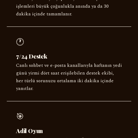
işlemleri büyük çoğunlukla anında ya da 30
dakika içinde tamamlanır.
🕐
7/24 Destek
Canlı sohbet ve e-posta kanallarıyla haftanın yedi
günü yirmi dört saat erişilebilen destek ekibi,
her türlü sorunuzu ortalama iki dakika içinde
yanıtlar.
🎯
Adil Oyun