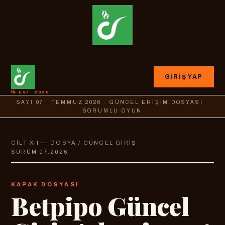
GIRIŞ YAP
SAYI 07 · TEMMUZ 2026 · GÜNCEL ERIŞIM DOSYASI ·
SORUMLU OYUN
CİLT XII — DOSYA / GÜNCEL GİRİŞ
SÜRÜM 07.2026
KAPAK DOSYASI
Betpipo Güncel