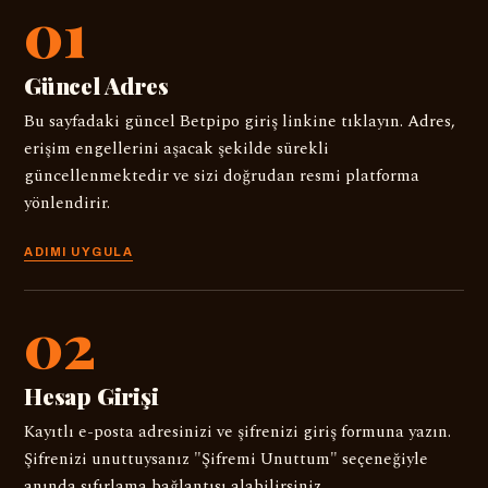
01
Güncel Adres
Bu sayfadaki güncel Betpipo giriş linkine tıklayın. Adres,
erişim engellerini aşacak şekilde sürekli
güncellenmektedir ve sizi doğrudan resmi platforma
yönlendirir.
ADIMI UYGULA
02
Hesap Girişi
Kayıtlı e-posta adresinizi ve şifrenizi giriş formuna yazın.
Şifrenizi unuttuysanız "Şifremi Unuttum" seçeneğiyle
anında sıfırlama bağlantısı alabilirsiniz.