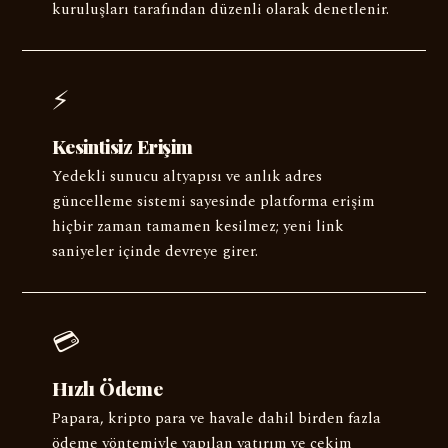
kuruluşları tarafından düzenli olarak denetlenir.
⚡
Kesintisiz Erişim
Yedekli sunucu altyapısı ve anlık adres
güncelleme sistemi sayesinde platforma erişim
hiçbir zaman tamamen kesilmez; yeni link
saniyeler içinde devreye girer.
💳
Hızlı Ödeme
Papara, kripto para ve havale dahil birden fazla
ödeme yöntemiyle yapılan yatırım ve çekim