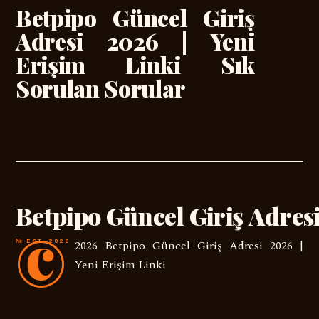
Betpipo Güncel Giriş
Adresi 2026 | Yeni
Erişim Linki Sık
Sorulan Sorular
Betpipo Güncel Giriş Adresi
©
2026 Betpipo Güncel Giriş Adresi 2026 |
Yeni Erişim Linki