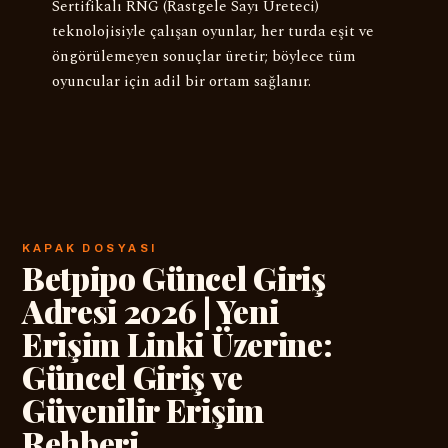
Sertifikalı RNG (Rastgele Sayı Üreteci)
teknolojisiyle çalışan oyunlar, her turda eşit ve
öngörülemeyen sonuçlar üretir; böylece tüm
oyuncular için adil bir ortam sağlanır.
KAPAK DOSYASI
Betpipo Güncel Giriş
Adresi 2026 | Yeni
Erişim Linki Üzerine:
Güncel Giriş ve
Güvenilir Erişim
Rehberi