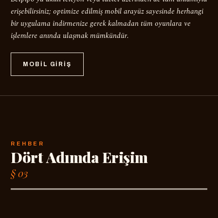
erişebilirsiniz; optimize edilmiş mobil arayüz sayesinde herhangi
bir uygulama indirmenize gerek kalmadan tüm oyunlara ve
işlemlere anında ulaşmak mümkündür.
MOBIL GIRIŞ
REHBER
Dört Adımda Erişim
§ 03