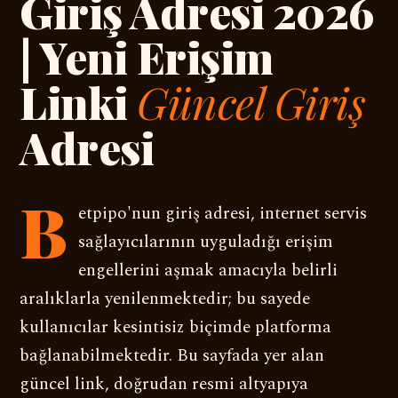
Giriş Adresi 2026
| Yeni Erişim
Linki
Güncel Giriş
Adresi
B
etpipo'nun giriş adresi, internet servis
sağlayıcılarının uyguladığı erişim
engellerini aşmak amacıyla belirli
aralıklarla yenilenmektedir; bu sayede
kullanıcılar kesintisiz biçimde platforma
bağlanabilmektedir. Bu sayfada yer alan
güncel link, doğrudan resmi altyapıya