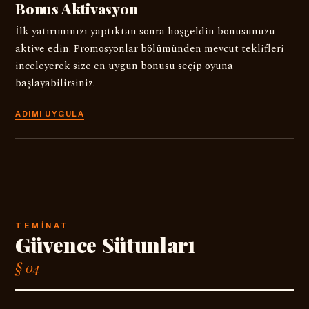
Bonus Aktivasyon
İlk yatırımınızı yaptıktan sonra hoşgeldin bonusunuzu
aktive edin. Promosyonlar bölümünden mevcut teklifleri
inceleyerek size en uygun bonusu seçip oyuna
başlayabilirsiniz.
ADIMI UYGULA
TEMINAT
Güvence Sütunları
§ 04