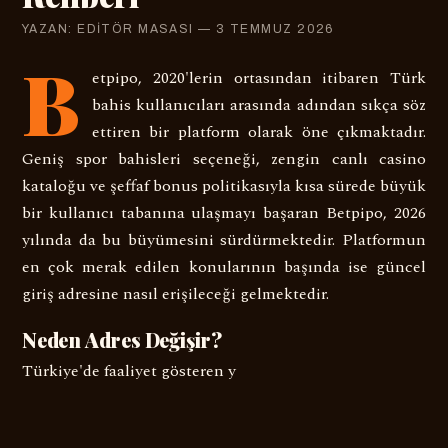
YAZAN: EDITÖR MASASI — 3 TEMMUZ 2026
B
etpipo, 2020'lerin ortasından itibaren Türk
bahis kullanıcıları arasında adından sıkça söz
ettiren bir platform olarak öne çıkmaktadır.
Geniş spor bahisleri seçeneği, zengin canlı casino
kataloğu ve şeffaf bonus politikasıyla kısa sürede büyük
bir kullanıcı tabanına ulaşmayı başaran Betpipo, 2026
yılında da bu büyümesini sürdürmektedir. Platformun
en çok merak edilen konularının başında ise güncel
giriş adresine nasıl erişileceği gelmektedir.
Neden Adres Değişir?
Türkiye'de faaliyet gösteren y