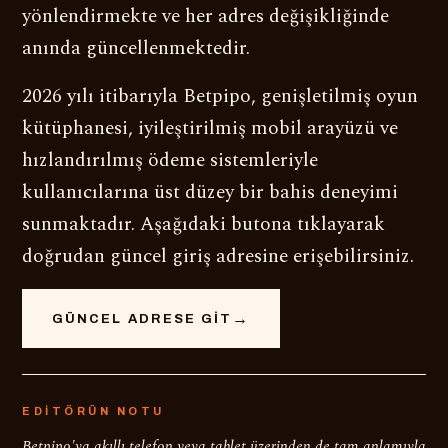
yönlendirmekte ve her adres değişikliğinde
anında güncellenmektedir.
2026 yılı itibarıyla Betpipo, genişletilmiş oyun
kütüphanesi, iyileştirilmiş mobil arayüzü ve
hızlandırılmış ödeme sistemleriyle
kullanıcılarına üst düzey bir bahis deneyimi
sunmaktadır. Aşağıdaki butona tıklayarak
doğrudan güncel giriş adresine erişebilirsiniz.
GÜNCEL ADRESE GIT
EDITÖRÜN NOTU
Betpipo'ya akıllı telefon veya tablet üzerinden de tam anlamıyla