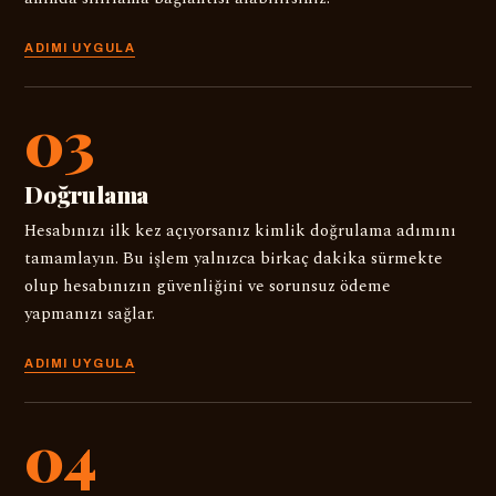
ADIMI UYGULA
03
Doğrulama
Hesabınızı ilk kez açıyorsanız kimlik doğrulama adımını
tamamlayın. Bu işlem yalnızca birkaç dakika sürmekte
olup hesabınızın güvenliğini ve sorunsuz ödeme
yapmanızı sağlar.
ADIMI UYGULA
04