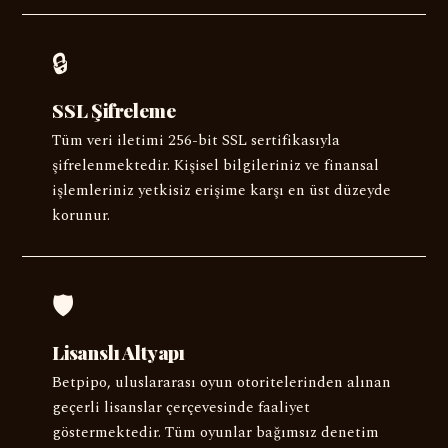
🔒
SSL Şifreleme
Tüm veri iletimi 256-bit SSL sertifikasıyla
şifrelenmektedir. Kişisel bilgileriniz ve finansal
işlemleriniz yetkisiz erişime karşı en üst düzeyde
korunur.
🛡️
Lisanslı Altyapı
Betpipo, uluslararası oyun otoritelerinden alınan
geçerli lisanslar çerçevesinde faaliyet
göstermektedir. Tüm oyunlar bağımsız denetim