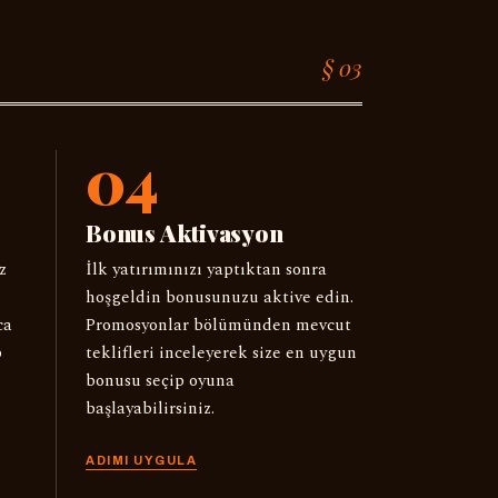
§ 03
04
Bonus Aktivasyon
z
İlk yatırımınızı yaptıktan sonra
hoşgeldin bonusunuzu aktive edin.
ca
Promosyonlar bölümünden mevcut
p
teklifleri inceleyerek size en uygun
bonusu seçip oyuna
başlayabilirsiniz.
ADIMI UYGULA