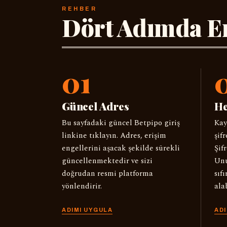
REHBER
Dört Adımda E
01
Güncel Adres
He
Bu sayfadaki güncel Betpipo giriş
Kay
linkine tıklayın. Adres, erişim
şif
engellerini aşacak şekilde sürekli
Şif
güncellenmektedir ve sizi
Unu
doğrudan resmi platforma
sıf
yönlendirir.
alab
ADIMI UYGULA
AD