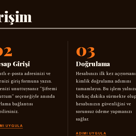
rişim
02
03
sap Girişi
Doğrulama
ıtlı e-posta adresinizi ve
Hesabınızı ilk kez açıyorsanı
renizi giriş formuna yazın.
kimlik doğrulama adımını
renizi unuttuysanız "Şifremi
tamamlayın. Bu işlem yalnız
ttum" seçeneğiyle anında
birkaç dakika sürmekte olu
ırlama bağlantısı
hesabınızın güvenliğini ve
ilirsiniz.
sorunsuz ödeme yapmanızı
sağlar.
IMI UYGULA
ADIMI UYGULA