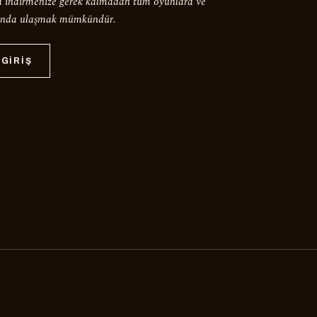
a indirmenize gerek kalmadan tüm oyunlara ve
nında ulaşmak mümkündür.
 GIRIŞ