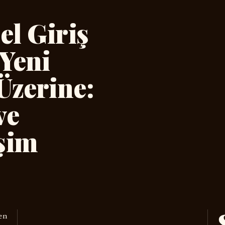
el Giriş
 Yeni
Üzerine:
ve
işim
ren