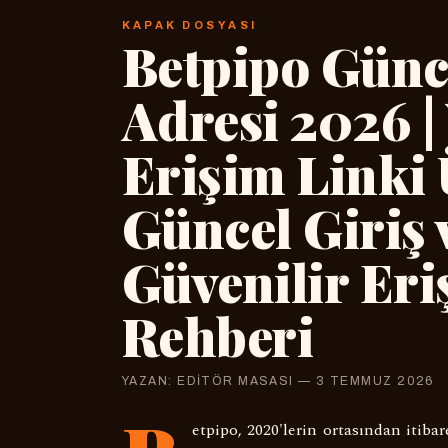
KAPAK DOSYASI
Betpipo Günc
Adresi 2026 |
Erişim Linki 
Güncel Giriş 
Güvenilir Er
Rehberi
YAZAN: EDITÖR MASASI — 3 TEMMUZ 2026
etpipo, 2020'lerin ortasından itiba