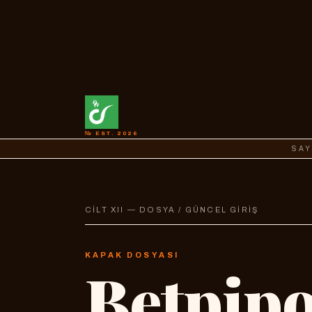
SAY
CİLT XII — DOSYA / GÜNCEL GİRİŞ
KAPAK DOSYASI
Betpipo