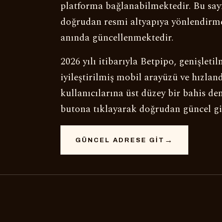
platforma bağlanabilmektedir. Bu sayf
doğrudan resmi altyapıya yönlendirme
anında güncellenmektedir.
2026 yılı itibarıyla Betpipo, genişlet
iyileştirilmiş mobil arayüzü ve hızlan
kullanıcılarına üst düzey bir bahis d
butona tıklayarak doğrudan güncel giri
GÜNCEL ADRESE GIT