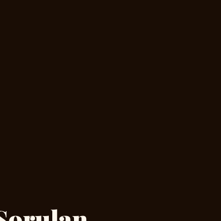
Sorulan