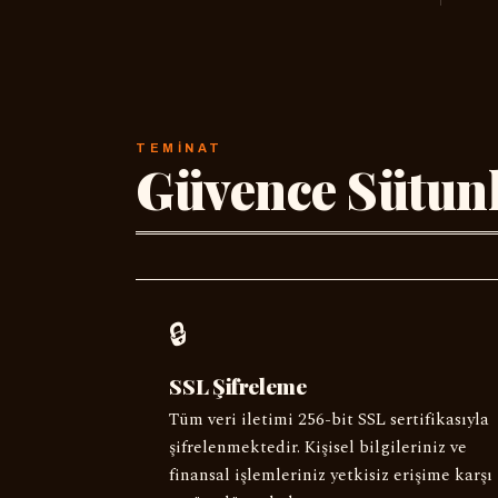
TEMINAT
Güvence Sütunl
🔒
SSL Şifreleme
Tüm veri iletimi 256-bit SSL sertifikasıyla
şifrelenmektedir. Kişisel bilgileriniz ve
finansal işlemleriniz yetkisiz erişime karşı