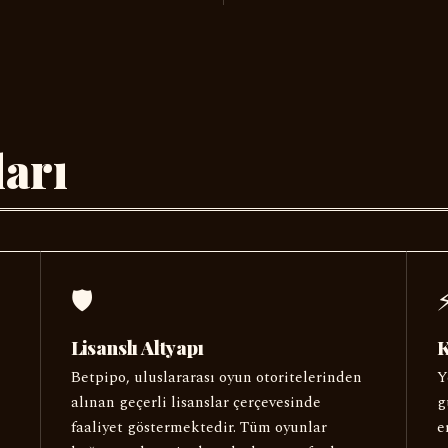
arı
🛡️
Lisanslı Altyapı
K
Betpipo, uluslararası oyun otoritelerinden
Y
alınan geçerli lisanslar çerçevesinde
g
faaliyet göstermektedir. Tüm oyunlar
e