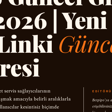
2026 | Yeni
 Linki
Günc
resi
t servis sağlayıcılarının
EDITÖRÜ
aşmak amacıyla belirli aralıklarla
Betpipo'ya a
lanıcılar kesintisiz biçimde
erişebilirsi