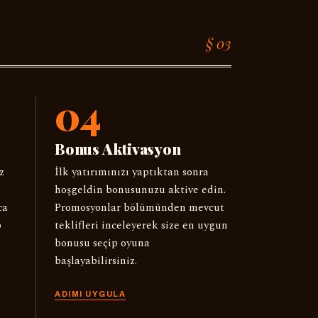
§ 03
04
Bonus Aktivasyon
z
İlk yatırımınızı yaptıktan sonra
hoşgeldin bonusunuzu aktive edin.
ca
Promosyonlar bölümünden mevcut
p
teklifleri inceleyerek size en uygun
bonusu seçip oyuna
başlayabilirsiniz.
ADIMI UYGULA