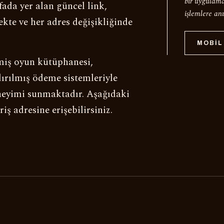
bir uygulam
ada yer alan güncel link,
işlemlere a
kte ve her adres değişikliğinde
MOBIL
ilmiş oyun kütüphanesi,
dırılmış ödeme sistemleriyle
eneyimi sunmaktadır. Aşağıdaki
ş adresine erişebilirsiniz.