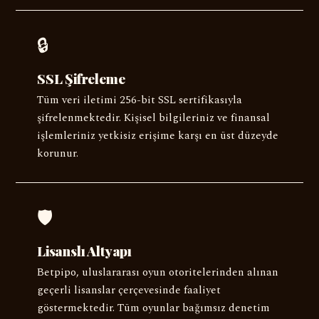
🔒
SSL Şifreleme
Tüm veri iletimi 256-bit SSL sertifikasıyla
şifrelenmektedir. Kişisel bilgileriniz ve finansal
işlemleriniz yetkisiz erişime karşı en üst düzeyde
korunur.
🛡️
Lisanslı Altyapı
Betpipo, uluslararası oyun otoritelerinden alınan
geçerli lisanslar çerçevesinde faaliyet
göstermektedir. Tüm oyunlar bağımsız denetim