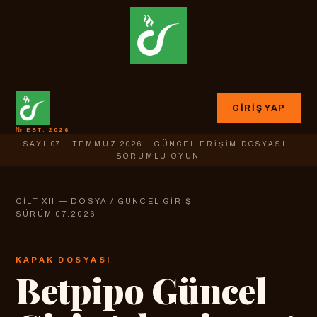
GIRIŞ YAP
SAYI 07 · TEMMUZ 2026 · GÜNCEL ERIŞIM DOSYASI ·
SORUMLU OYUN
CİLT XII — DOSYA / GÜNCEL GİRİŞ
SÜRÜM 07.2026
KAPAK DOSYASI
Betpipo Güncel