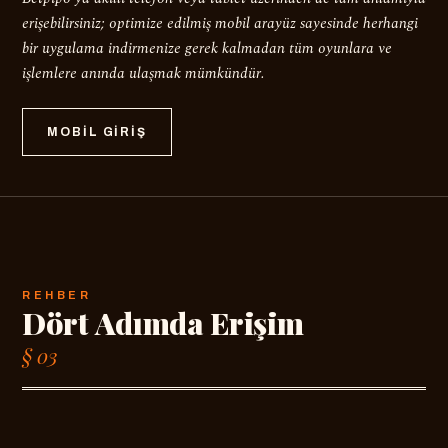
erişebilirsiniz; optimize edilmiş mobil arayüz sayesinde herhangi
bir uygulama indirmenize gerek kalmadan tüm oyunlara ve
işlemlere anında ulaşmak mümkündür.
MOBIL GIRIŞ
REHBER
Dört Adımda Erişim
§ 03