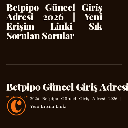
Betpipo Güncel Giriş
Adresi 2026 | Yeni
Erişim Linki Sık
Sorulan Sorular
Betpipo Güncel Giriş Adresi
©
2026 Betpipo Güncel Giriş Adresi 2026 |
Yeni Erişim Linki