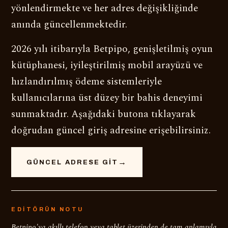
yönlendirmekte ve her adres değişikliğinde
anında güncellenmektedir.
2026 yılı itibarıyla Betpipo, genişletilmiş oyun
kütüphanesi, iyileştirilmiş mobil arayüzü ve
hızlandırılmış ödeme sistemleriyle
kullanıcılarına üst düzey bir bahis deneyimi
sunmaktadır. Aşağıdaki butona tıklayarak
doğrudan güncel giriş adresine erişebilirsiniz.
GÜNCEL ADRESE GIT
EDITÖRÜN NOTU
Betpipo'ya akıllı telefon veya tablet üzerinden de tam anlamıyla