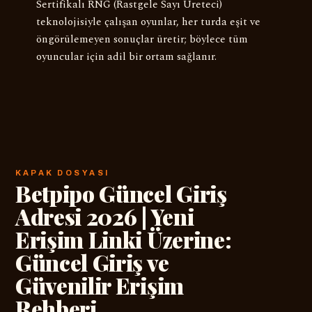
Sertifikalı RNG (Rastgele Sayı Üreteci)
teknolojisiyle çalışan oyunlar, her turda eşit ve
öngörülemeyen sonuçlar üretir; böylece tüm
oyuncular için adil bir ortam sağlanır.
KAPAK DOSYASI
Betpipo Güncel Giriş
Adresi 2026 | Yeni
Erişim Linki Üzerine:
Güncel Giriş ve
Güvenilir Erişim
Rehberi