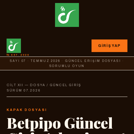
GIRIŞ YAP
SAYI 07 · TEMMUZ 2026 · GÜNCEL ERIŞIM DOSYASI ·
SORUMLU OYUN
CİLT XII — DOSYA / GÜNCEL GİRİŞ
SÜRÜM 07.2026
KAPAK DOSYASI
Betpipo Güncel