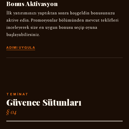
Bonus Aktivasyon
İlk yatırımınızı yaptıktan sonra hoşgeldin bonusunuzu
aktive edin. Promosyonlar bölümünden mevcut teklifleri
inceleyerek size en uygun bonusu seçip oyuna
başlayabilirsiniz.
ADIMI UYGULA
TEMINAT
Güvence Sütunları
§ 04