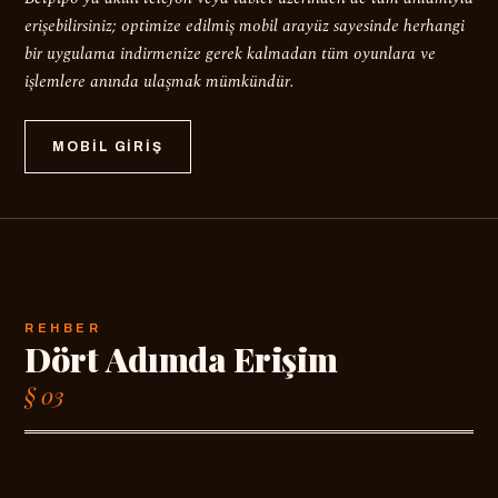
erişebilirsiniz; optimize edilmiş mobil arayüz sayesinde herhangi
bir uygulama indirmenize gerek kalmadan tüm oyunlara ve
işlemlere anında ulaşmak mümkündür.
MOBIL GIRIŞ
REHBER
Dört Adımda Erişim
§ 03