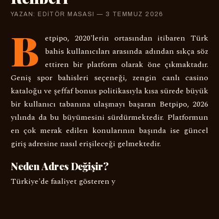
YAZAN: EDITÖR MASASI — 3 TEMMUZ 2026
B
etpipo, 2020'lerin ortasından itibaren Türk
bahis kullanıcıları arasında adından sıkça söz
ettiren bir platform olarak öne çıkmaktadır.
Geniş spor bahisleri seçeneği, zengin canlı casino
kataloğu ve şeffaf bonus politikasıyla kısa sürede büyük
bir kullanıcı tabanına ulaşmayı başaran Betpipo, 2026
yılında da bu büyümesini sürdürmektedir. Platformun
en çok merak edilen konularının başında ise güncel
giriş adresine nasıl erişileceği gelmektedir.
Neden Adres Değişir?
Türkiye'de faaliyet gösteren y