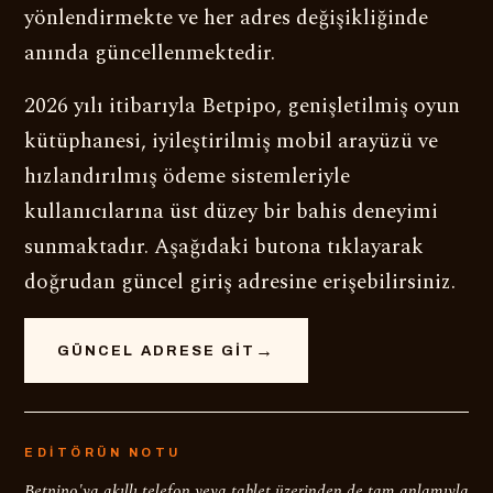
yönlendirmekte ve her adres değişikliğinde
anında güncellenmektedir.
2026 yılı itibarıyla Betpipo, genişletilmiş oyun
kütüphanesi, iyileştirilmiş mobil arayüzü ve
hızlandırılmış ödeme sistemleriyle
kullanıcılarına üst düzey bir bahis deneyimi
sunmaktadır. Aşağıdaki butona tıklayarak
doğrudan güncel giriş adresine erişebilirsiniz.
GÜNCEL ADRESE GIT
EDITÖRÜN NOTU
Betpipo'ya akıllı telefon veya tablet üzerinden de tam anlamıyla