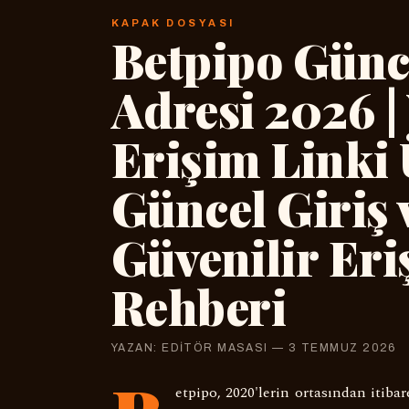
KAPAK DOSYASI
Betpipo Günc
Adresi 2026 |
Erişim Linki 
Güncel Giriş 
Güvenilir Er
Rehberi
YAZAN: EDITÖR MASASI — 3 TEMMUZ 2026
etpipo, 2020'lerin ortasından itiba