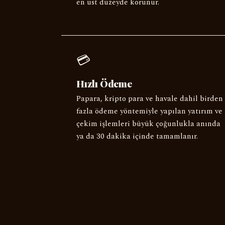
en üst düzeyde korunur.
💳
Hızlı Ödeme
Papara, kripto para ve havale dahil birden
fazla ödeme yöntemiyle yapılan yatırım ve
çekim işlemleri büyük çoğunlukla anında
ya da 30 dakika içinde tamamlanır.