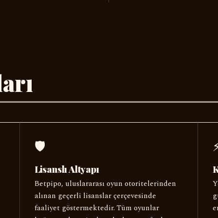
arı
🛡️
Lisanslı Altyapı
K
Betpipo, uluslararası oyun otoritelerinden
Y
alınan geçerli lisanslar çerçevesinde
g
faaliyet göstermektedir. Tüm oyunlar
e