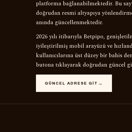
platforma bağlanabilmektedir. Bu sayf
doğrudan resmi altyapıya yönlendirme
anında güncellenmektedir.
2026 yılı itibarıyla Betpipo, genişlet
iyileştirilmiş mobil arayüzü ve hızlan
kullanıcılarına üst düzey bir bahis d
butona tıklayarak doğrudan güncel giri
GÜNCEL ADRESE GIT