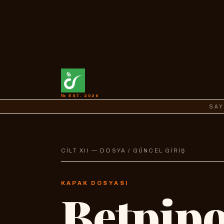
SAY
CİLT XII — DOSYA / GÜNCEL GİRİŞ
KAPAK DOSYASI
Betpipo