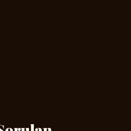
Sorulan