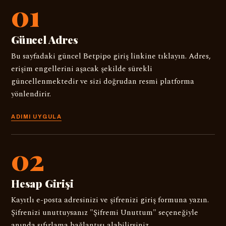
01
Güncel Adres
Bu sayfadaki güncel Betpipo giriş linkine tıklayın. Adres,
erişim engellerini aşacak şekilde sürekli
güncellenmektedir ve sizi doğrudan resmi platforma
yönlendirir.
ADIMI UYGULA
02
Hesap Girişi
Kayıtlı e-posta adresinizi ve şifrenizi giriş formuna yazın.
Şifrenizi unuttuysanız "Şifremi Unuttum" seçeneğiyle
anında sıfırlama bağlantısı alabilirsiniz.