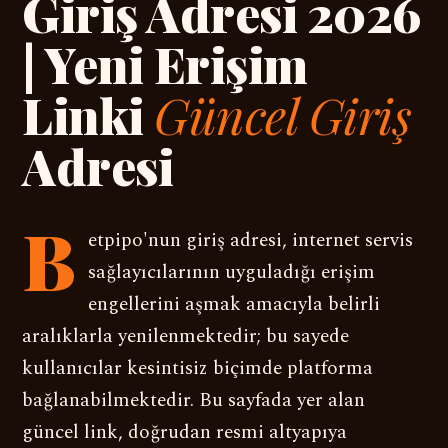
Giriş Adresi 2026
| Yeni Erişim
Linki
Güncel Giriş
Adresi
B
etpipo'nun giriş adresi, internet servis
sağlayıcılarının uyguladığı erişim
engellerini aşmak amacıyla belirli
aralıklarla yenilenmektedir; bu sayede
kullanıcılar kesintisiz biçimde platforma
bağlanabilmektedir. Bu sayfada yer alan
güncel link, doğrudan resmi altyapıya