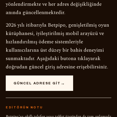
yönlendirmekte ve her adres değişikliğinde
anında güncellenmektedir.
2026 yılı itibarıyla Betpipo, genişletilmiş oyun
kütüphanesi, iyileştirilmiş mobil arayüzü ve
hızlandırılmış ödeme sistemleriyle
kullanıcılarına üst düzey bir bahis deneyimi
sunmaktadır. Aşağıdaki butona tıklayarak
doğrudan güncel giriş adresine erişebilirsiniz.
GÜNCEL ADRESE GIT
EDITÖRÜN NOTU
Betpipo'ya akıllı telefon veya tablet üzerinden de tam anlamıyla