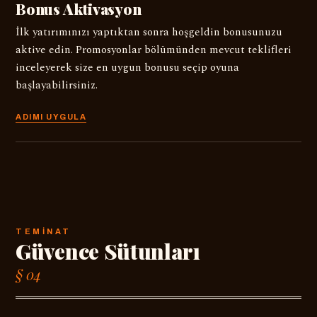
Bonus Aktivasyon
İlk yatırımınızı yaptıktan sonra hoşgeldin bonusunuzu
aktive edin. Promosyonlar bölümünden mevcut teklifleri
inceleyerek size en uygun bonusu seçip oyuna
başlayabilirsiniz.
ADIMI UYGULA
TEMINAT
Güvence Sütunları
§ 04