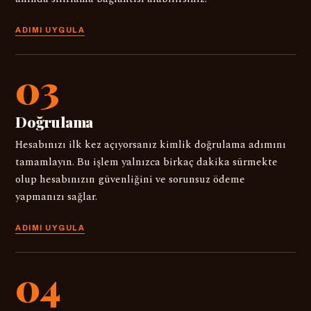
ADIMI UYGULA
03
Doğrulama
Hesabınızı ilk kez açıyorsanız kimlik doğrulama adımını
tamamlayın. Bu işlem yalnızca birkaç dakika sürmekte
olup hesabınızın güvenliğini ve sorunsuz ödeme
yapmanızı sağlar.
ADIMI UYGULA
04