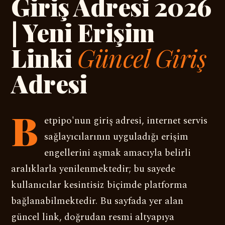
Giriş Adresi 2026
| Yeni Erişim
Linki
Güncel Giriş
Adresi
B
etpipo'nun giriş adresi, internet servis
sağlayıcılarının uyguladığı erişim
engellerini aşmak amacıyla belirli
aralıklarla yenilenmektedir; bu sayede
kullanıcılar kesintisiz biçimde platforma
bağlanabilmektedir. Bu sayfada yer alan
güncel link, doğrudan resmi altyapıya