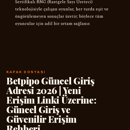
Sertifikalı RNG (Rastgele Sayı Üreteci)
teknolojisiyle çalışan oyunlar, her turda eşit ve
öngörülemeyen sonuçlar üretir; böylece tüm
oyuncular için adil bir ortam sağlanır.
KAPAK DOSYASI
Betpipo Güncel Giriş
Adresi 2026 | Yeni
Erişim Linki Üzerine:
Güncel Giriş ve
Güvenilir Erişim
Rehberi