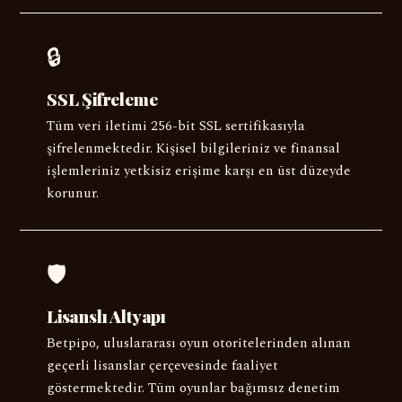
🔒
SSL Şifreleme
Tüm veri iletimi 256-bit SSL sertifikasıyla
şifrelenmektedir. Kişisel bilgileriniz ve finansal
işlemleriniz yetkisiz erişime karşı en üst düzeyde
korunur.
🛡️
Lisanslı Altyapı
Betpipo, uluslararası oyun otoritelerinden alınan
geçerli lisanslar çerçevesinde faaliyet
göstermektedir. Tüm oyunlar bağımsız denetim