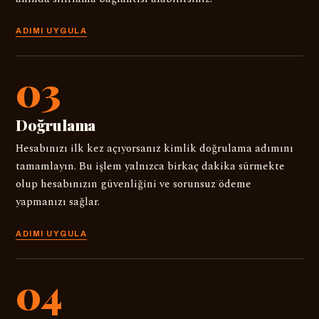
ADIMI UYGULA
03
Doğrulama
Hesabınızı ilk kez açıyorsanız kimlik doğrulama adımını
tamamlayın. Bu işlem yalnızca birkaç dakika sürmekte
olup hesabınızın güvenliğini ve sorunsuz ödeme
yapmanızı sağlar.
ADIMI UYGULA
04