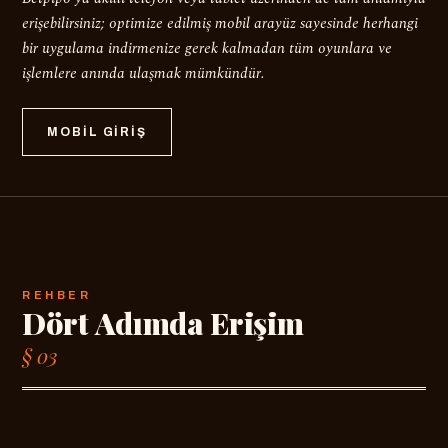
erişebilirsiniz; optimize edilmiş mobil arayüz sayesinde herhangi
bir uygulama indirmenize gerek kalmadan tüm oyunlara ve
işlemlere anında ulaşmak mümkündür.
MOBIL GIRIŞ
REHBER
Dört Adımda Erişim
§ 03