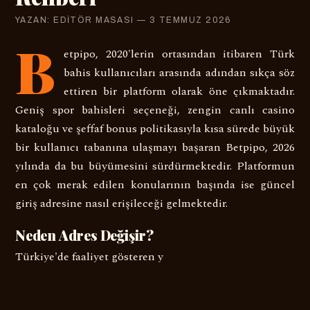
YAZAN: EDITÖR MASASI — 3 TEMMUZ 2026
B
etpipo, 2020'lerin ortasından itibaren Türk
bahis kullanıcıları arasında adından sıkça söz
ettiren bir platform olarak öne çıkmaktadır.
Geniş spor bahisleri seçeneği, zengin canlı casino
kataloğu ve şeffaf bonus politikasıyla kısa sürede büyük
bir kullanıcı tabanına ulaşmayı başaran Betpipo, 2026
yılında da bu büyümesini sürdürmektedir. Platformun
en çok merak edilen konularının başında ise güncel
giriş adresine nasıl erişileceği gelmektedir.
Neden Adres Değişir?
Türkiye'de faaliyet gösteren y