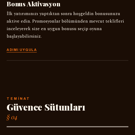
Bonus Aktivasyon
İlk yatırımınızı yaptıktan sonra hoşgeldin bonusunuzu
aktive edin. Promosyonlar bölümünden mevcut teklifleri
inceleyerek size en uygun bonusu seçip oyuna
başlayabilirsiniz.
ADIMI UYGULA
TEMINAT
Güvence Sütunları
§ 04