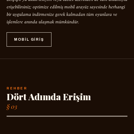
erişebilirsiniz; optimize edilmiş mobil arayüz sayesinde herhangi
bir uygulama indirmenize gerek kalmadan tüm oyunlara ve
işlemlere anında ulaşmak mümkündür.
MOBIL GIRIŞ
REHBER
Dört Adımda Erişim
§ 03