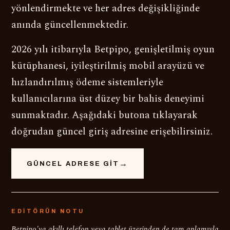
yönlendirmekte ve her adres değişikliğinde
anında güncellenmektedir.
2026 yılı itibarıyla Betpipo, genişletilmiş oyun
kütüphanesi, iyileştirilmiş mobil arayüzü ve
hızlandırılmış ödeme sistemleriyle
kullanıcılarına üst düzey bir bahis deneyimi
sunmaktadır. Aşağıdaki butona tıklayarak
doğrudan güncel giriş adresine erişebilirsiniz.
GÜNCEL ADRESE GIT
EDITÖRÜN NOTU
Betpipo'ya akıllı telefon veya tablet üzerinden de tam anlamıyla