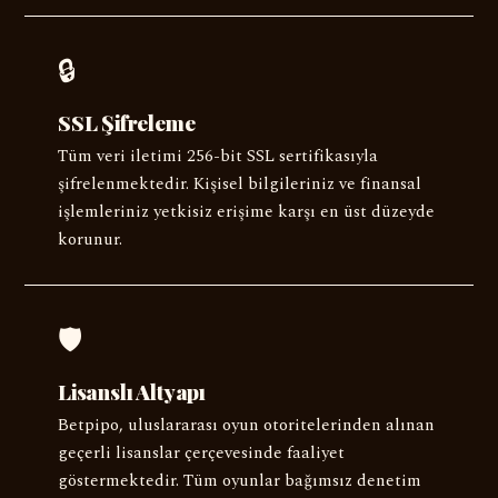
🔒
SSL Şifreleme
Tüm veri iletimi 256-bit SSL sertifikasıyla
şifrelenmektedir. Kişisel bilgileriniz ve finansal
işlemleriniz yetkisiz erişime karşı en üst düzeyde
korunur.
🛡️
Lisanslı Altyapı
Betpipo, uluslararası oyun otoritelerinden alınan
geçerli lisanslar çerçevesinde faaliyet
göstermektedir. Tüm oyunlar bağımsız denetim