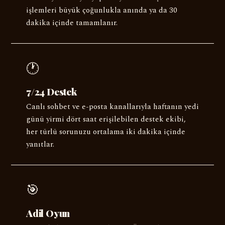
işlemleri büyük çoğunlukla anında ya da 30
dakika içinde tamamlanır.
🕐
7/24 Destek
Canlı sohbet ve e-posta kanallarıyla haftanın yedi
günü yirmi dört saat erişilebilen destek ekibi,
her türlü sorunuzu ortalama iki dakika içinde
yanıtlar.
🎯
Adil Oyun