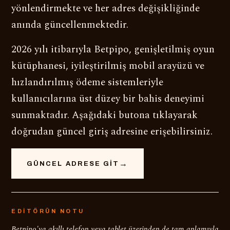
yönlendirmekte ve her adres değişikliğinde
anında güncellenmektedir.
2026 yılı itibarıyla Betpipo, genişletilmiş oyun
kütüphanesi, iyileştirilmiş mobil arayüzü ve
hızlandırılmış ödeme sistemleriyle
kullanıcılarına üst düzey bir bahis deneyimi
sunmaktadır. Aşağıdaki butona tıklayarak
doğrudan güncel giriş adresine erişebilirsiniz.
GÜNCEL ADRESE GIT
EDITÖRÜN NOTU
Betpipo'ya akıllı telefon veya tablet üzerinden de tam anlamıyla