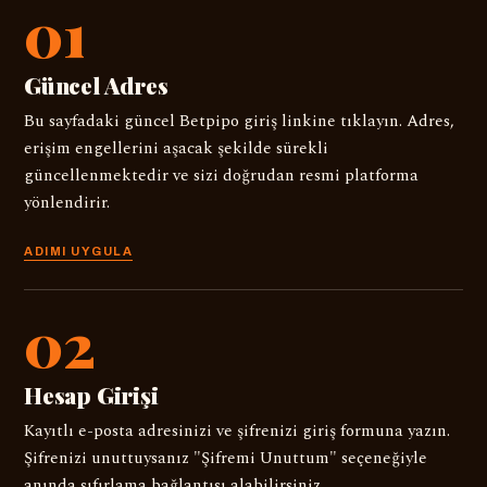
01
Güncel Adres
Bu sayfadaki güncel Betpipo giriş linkine tıklayın. Adres,
erişim engellerini aşacak şekilde sürekli
güncellenmektedir ve sizi doğrudan resmi platforma
yönlendirir.
ADIMI UYGULA
02
Hesap Girişi
Kayıtlı e-posta adresinizi ve şifrenizi giriş formuna yazın.
Şifrenizi unuttuysanız "Şifremi Unuttum" seçeneğiyle
anında sıfırlama bağlantısı alabilirsiniz.