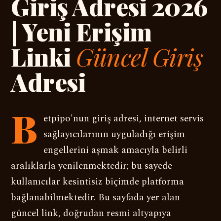
Giriş Adresi 2026
| Yeni Erişim
Linki
Güncel Giriş
Adresi
B
etpipo'nun giriş adresi, internet servis
sağlayıcılarının uyguladığı erişim
engellerini aşmak amacıyla belirli
aralıklarla yenilenmektedir; bu sayede
kullanıcılar kesintisiz biçimde platforma
bağlanabilmektedir. Bu sayfada yer alan
güncel link, doğrudan resmi altyapıya