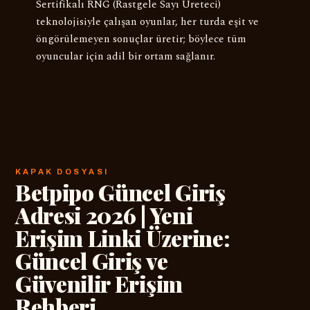
Sertifikalı RNG (Rastgele Sayı Üreteci)
teknolojisiyle çalışan oyunlar, her turda eşit ve
öngörülemeyen sonuçlar üretir; böylece tüm
oyuncular için adil bir ortam sağlanır.
KAPAK DOSYASI
Betpipo Güncel Giriş
Adresi 2026 | Yeni
Erişim Linki Üzerine:
Güncel Giriş ve
Güvenilir Erişim
Rehberi