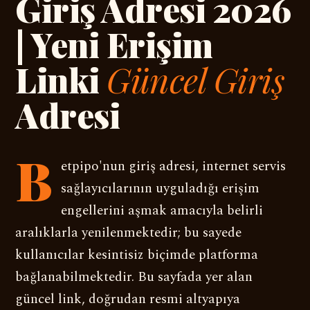
Giriş Adresi 2026
| Yeni Erişim
Linki
Güncel Giriş
Adresi
B
etpipo'nun giriş adresi, internet servis
sağlayıcılarının uyguladığı erişim
engellerini aşmak amacıyla belirli
aralıklarla yenilenmektedir; bu sayede
kullanıcılar kesintisiz biçimde platforma
bağlanabilmektedir. Bu sayfada yer alan
güncel link, doğrudan resmi altyapıya