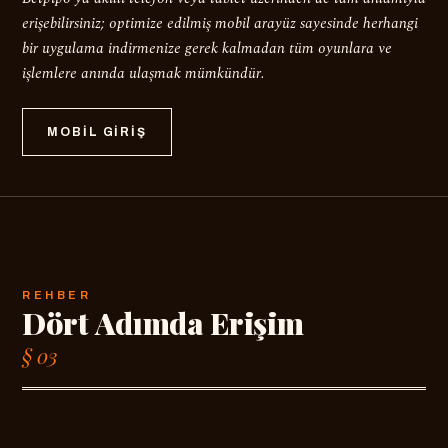
erişebilirsiniz; optimize edilmiş mobil arayüz sayesinde herhangi
bir uygulama indirmenize gerek kalmadan tüm oyunlara ve
işlemlere anında ulaşmak mümkündür.
MOBIL GIRIŞ
REHBER
Dört Adımda Erişim
§ 03