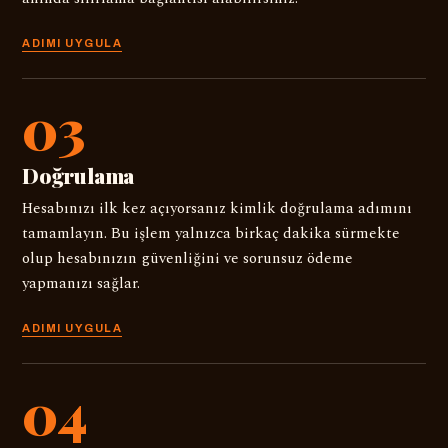
ADIMI UYGULA
03
Doğrulama
Hesabınızı ilk kez açıyorsanız kimlik doğrulama adımını
tamamlayın. Bu işlem yalnızca birkaç dakika sürmekte
olup hesabınızın güvenliğini ve sorunsuz ödeme
yapmanızı sağlar.
ADIMI UYGULA
04