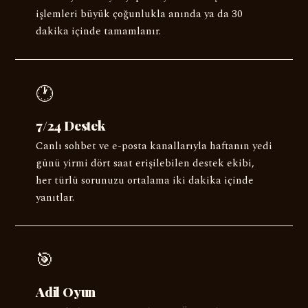
işlemleri büyük çoğunlukla anında ya da 30
dakika içinde tamamlanır.
🕐
7/24 Destek
Canlı sohbet ve e-posta kanallarıyla haftanın yedi
günü yirmi dört saat erişilebilen destek ekibi,
her türlü sorunuzu ortalama iki dakika içinde
yanıtlar.
🎯
Adil Oyun