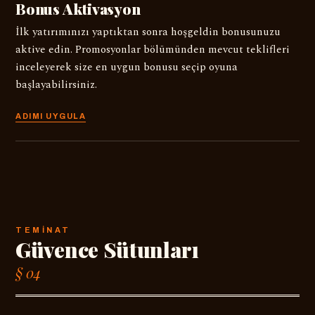
Bonus Aktivasyon
İlk yatırımınızı yaptıktan sonra hoşgeldin bonusunuzu
aktive edin. Promosyonlar bölümünden mevcut teklifleri
inceleyerek size en uygun bonusu seçip oyuna
başlayabilirsiniz.
ADIMI UYGULA
TEMINAT
Güvence Sütunları
§ 04