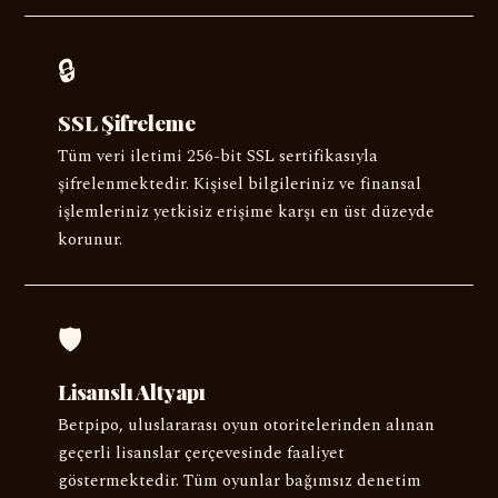
🔒
SSL Şifreleme
Tüm veri iletimi 256-bit SSL sertifikasıyla
şifrelenmektedir. Kişisel bilgileriniz ve finansal
işlemleriniz yetkisiz erişime karşı en üst düzeyde
korunur.
🛡️
Lisanslı Altyapı
Betpipo, uluslararası oyun otoritelerinden alınan
geçerli lisanslar çerçevesinde faaliyet
göstermektedir. Tüm oyunlar bağımsız denetim