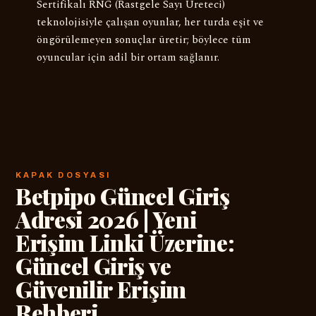
Sertifikalı RNG (Rastgele Sayı Üreteci)
teknolojisiyle çalışan oyunlar, her turda eşit ve
öngörülemeyen sonuçlar üretir; böylece tüm
oyuncular için adil bir ortam sağlanır.
KAPAK DOSYASI
Betpipo Güncel Giriş
Adresi 2026 | Yeni
Erişim Linki Üzerine:
Güncel Giriş ve
Güvenilir Erişim
Rehberi