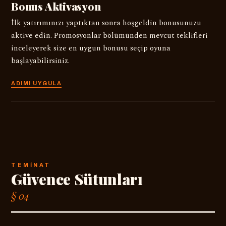
Bonus Aktivasyon
İlk yatırımınızı yaptıktan sonra hoşgeldin bonusunuzu
aktive edin. Promosyonlar bölümünden mevcut teklifleri
inceleyerek size en uygun bonusu seçip oyuna
başlayabilirsiniz.
ADIMI UYGULA
TEMINAT
Güvence Sütunları
§ 04