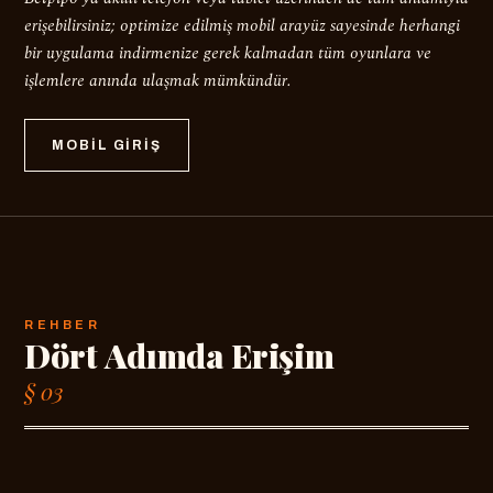
erişebilirsiniz; optimize edilmiş mobil arayüz sayesinde herhangi
bir uygulama indirmenize gerek kalmadan tüm oyunlara ve
işlemlere anında ulaşmak mümkündür.
MOBIL GIRIŞ
REHBER
Dört Adımda Erişim
§ 03