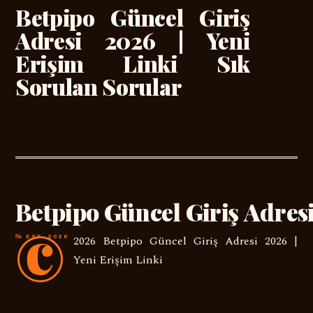
Betpipo Güncel Giriş
Adresi 2026 | Yeni
Erişim Linki Sık
Sorulan Sorular
Betpipo Güncel Giriş Adresi
©
2026 Betpipo Güncel Giriş Adresi 2026 |
Yeni Erişim Linki