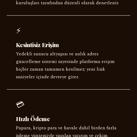
kuruluşları tarafından düzenli olarak denetlenir.
⚡
Kesintisiz Erişim
Yedekli sunucu altyapısı ve anlık adres
güncelleme sistemi sayesinde platforma erişim
hiçbir zaman tamamen kesilmez; yeni link
saniyeler içinde devreye girer.
💳
Hızlı Ödeme
Papara, kripto para ve havale dahil birden fazla
ödeme yöntemiyle yapılan yatırım ve çekim