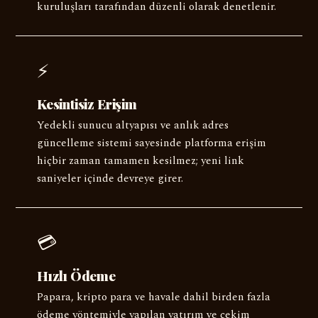
kuruluşları tarafından düzenli olarak denetlenir.
⚡
Kesintisiz Erişim
Yedekli sunucu altyapısı ve anlık adres
güncelleme sistemi sayesinde platforma erişim
hiçbir zaman tamamen kesilmez; yeni link
saniyeler içinde devreye girer.
💳
Hızlı Ödeme
Papara, kripto para ve havale dahil birden fazla
ödeme yöntemiyle yapılan yatırım ve çekim