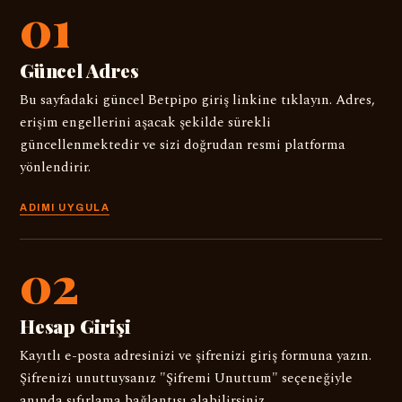
01
Güncel Adres
Bu sayfadaki güncel Betpipo giriş linkine tıklayın. Adres,
erişim engellerini aşacak şekilde sürekli
güncellenmektedir ve sizi doğrudan resmi platforma
yönlendirir.
ADIMI UYGULA
02
Hesap Girişi
Kayıtlı e-posta adresinizi ve şifrenizi giriş formuna yazın.
Şifrenizi unuttuysanız "Şifremi Unuttum" seçeneğiyle
anında sıfırlama bağlantısı alabilirsiniz.