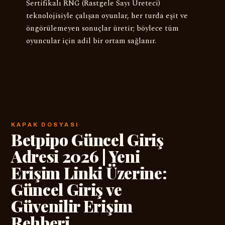
Sertifikalı RNG (Rastgele Sayı Üreteci)
teknolojisiyle çalışan oyunlar, her turda eşit ve
öngörülemeyen sonuçlar üretir; böylece tüm
oyuncular için adil bir ortam sağlanır.
KAPAK DOSYASI
Betpipo Güncel Giriş
Adresi 2026 | Yeni
Erişim Linki Üzerine:
Güncel Giriş ve
Güvenilir Erişim
Rehberi