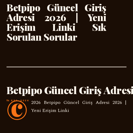
Betpipo Güncel Giriş
Adresi 2026 | Yeni
Erişim Linki Sık
Sorulan Sorular
Betpipo Güncel Giriş Adresi
©
2026 Betpipo Güncel Giriş Adresi 2026 |
Yeni Erişim Linki