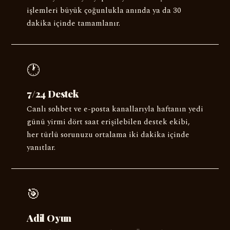
işlemleri büyük çoğunlukla anında ya da 30
dakika içinde tamamlanır.
🕐
7/24 Destek
Canlı sohbet ve e-posta kanallarıyla haftanın yedi
günü yirmi dört saat erişilebilen destek ekibi,
her türlü sorunuzu ortalama iki dakika içinde
yanıtlar.
🎯
Adil Oyun