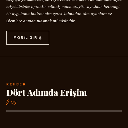
erişebilirsiniz; optimize edilmiş mobil arayüz sayesinde herhangi
bir uygulama indirmenize gerek kalmadan tüm oyunlara ve
işlemlere anında ulaşmak mümkündür.
MOBIL GIRIŞ
REHBER
Dört Adımda Erişim
§ 03