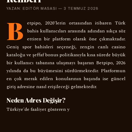
YAZAN: EDITÖR MASASI — 3 TEMMUZ 2026
B
etpipo, 2020'lerin ortasından itibaren Türk
bahis kullanıcıları arasında adından sıkça söz
ettiren bir platform olarak öne çıkmaktadır.
Geniş spor bahisleri seçeneği, zengin canlı casino
kataloğu ve şeffaf bonus politikasıyla kısa sürede büyük
bir kullanıcı tabanına ulaşmayı başaran Betpipo, 2026
yılında da bu büyümesini sürdürmektedir. Platformun
en çok merak edilen konularının başında ise güncel
giriş adresine nasıl erişileceği gelmektedir.
Neden Adres Değişir?
Türkiye'de faaliyet gösteren y