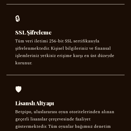
🔒
SSL Şifreleme
Tüm veri iletimi 256-bit SSL sertifikasıyla
şifrelenmektedir. Kişisel bilgileriniz ve finansal
işlemleriniz yetkisiz erişime karşı en üst düzeyde
korunur.
🛡️
Lisanslı Altyapı
Betpipo, uluslararası oyun otoritelerinden alınan
geçerli lisanslar çerçevesinde faaliyet
göstermektedir. Tüm oyunlar bağımsız denetim