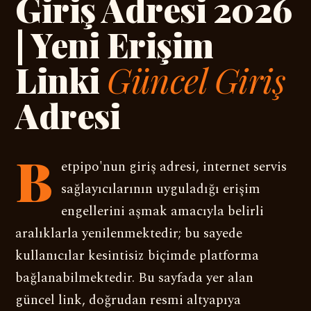
Giriş Adresi 2026
| Yeni Erişim
Linki
Güncel Giriş
Adresi
B
etpipo'nun giriş adresi, internet servis
sağlayıcılarının uyguladığı erişim
engellerini aşmak amacıyla belirli
aralıklarla yenilenmektedir; bu sayede
kullanıcılar kesintisiz biçimde platforma
bağlanabilmektedir. Bu sayfada yer alan
güncel link, doğrudan resmi altyapıya