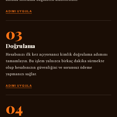
ADIMI UYGULA
03
Doğrulama
Hesabınızı ilk kez açıyorsanız kimlik doğrulama adımını
tamamlayın. Bu işlem yalnızca birkaç dakika sürmekte
olup hesabınızın güvenliğini ve sorunsuz ödeme
yapmanızı sağlar.
ADIMI UYGULA
04