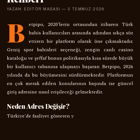
YAZAN: EDITÖR MASASI — 3 TEMMUZ 2026
B
etpipo, 2020'lerin ortasından itibaren Türk
bahis kullanıcıları arasında adından sıkça söz
ettiren bir platform olarak öne çıkmaktadır.
Geniş spor bahisleri seçeneği, zengin canlı casino
kataloğu ve şeffaf bonus politikasıyla kısa sürede büyük
bir kullanıcı tabanına ulaşmayı başaran Betpipo, 2026
yılında da bu büyümesini sürdürmektedir. Platformun
en çok merak edilen konularının başında ise güncel
giriş adresine nasıl erişileceği gelmektedir.
Neden Adres Değişir?
Türkiye'de faaliyet gösteren y