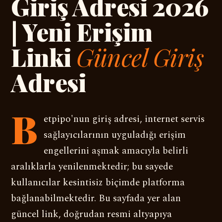
Giriş Adresi 2026
| Yeni Erişim
Linki
Güncel Giriş
Adresi
B
etpipo'nun giriş adresi, internet servis
sağlayıcılarının uyguladığı erişim
engellerini aşmak amacıyla belirli
aralıklarla yenilenmektedir; bu sayede
kullanıcılar kesintisiz biçimde platforma
bağlanabilmektedir. Bu sayfada yer alan
güncel link, doğrudan resmi altyapıya