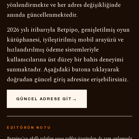
yönlendirmekte ve her adres değişikliğinde
anında güncellenmektedir.
2026 yılı itibarıyla Betpipo, genişletilmiş oyun
kütüphanesi, iyileştirilmiş mobil arayüzü ve
hızlandırılmış ödeme sistemleriyle
kullanıcılarına üst düzey bir bahis deneyimi
sunmaktadır. Aşağıdaki butona tıklayarak
doğrudan güncel giriş adresine erişebilirsiniz.
GÜNCEL ADRESE GIT
EDITÖRÜN NOTU
Betpipo'ya akıllı telefon veya tablet üzerinden de tam anlamıyla