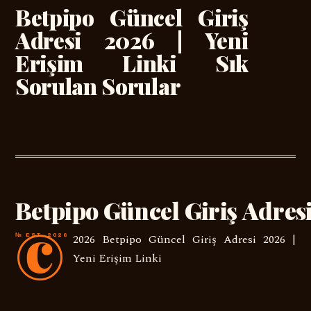
Betpipo Güncel Giriş
Adresi 2026 | Yeni
Erişim Linki Sık
Sorulan Sorular
Betpipo Güncel Giriş Adresi
©
2026 Betpipo Güncel Giriş Adresi 2026 |
Yeni Erişim Linki