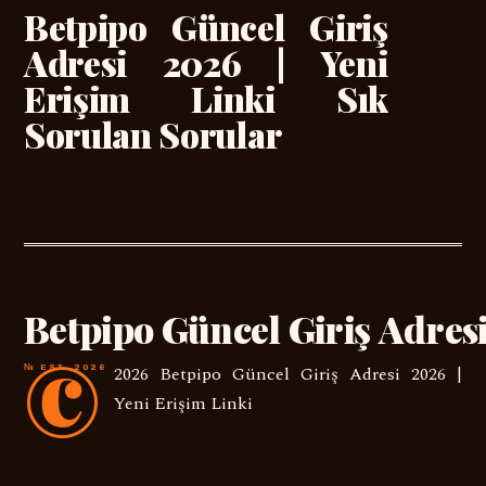
Betpipo Güncel Giriş
Adresi 2026 | Yeni
Erişim Linki Sık
Sorulan Sorular
Betpipo Güncel Giriş Adresi
©
2026 Betpipo Güncel Giriş Adresi 2026 |
Yeni Erişim Linki