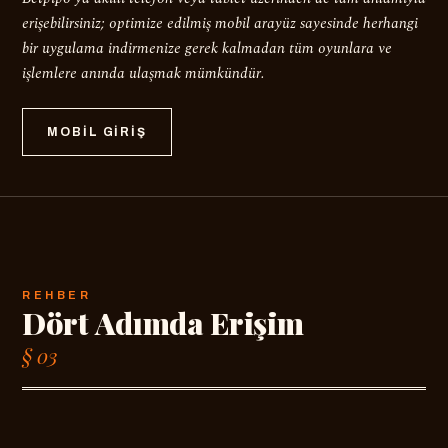
erişebilirsiniz; optimize edilmiş mobil arayüz sayesinde herhangi
bir uygulama indirmenize gerek kalmadan tüm oyunlara ve
işlemlere anında ulaşmak mümkündür.
MOBIL GIRIŞ
REHBER
Dört Adımda Erişim
§ 03