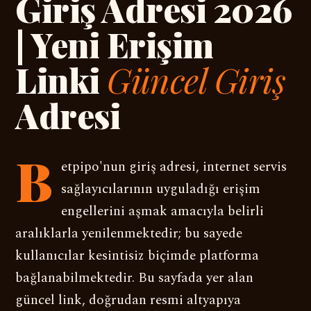
Giriş Adresi 2026
| Yeni Erişim
Linki
Güncel Giriş
Adresi
B
etpipo'nun giriş adresi, internet servis
sağlayıcılarının uyguladığı erişim
engellerini aşmak amacıyla belirli
aralıklarla yenilenmektedir; bu sayede
kullanıcılar kesintisiz biçimde platforma
bağlanabilmektedir. Bu sayfada yer alan
güncel link, doğrudan resmi altyapıya