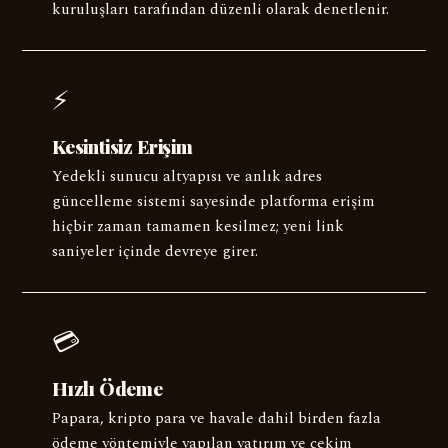
kuruluşları tarafından düzenli olarak denetlenir.
⚡
Kesintisiz Erişim
Yedekli sunucu altyapısı ve anlık adres
güncelleme sistemi sayesinde platforma erişim
hiçbir zaman tamamen kesilmez; yeni link
saniyeler içinde devreye girer.
💳
Hızlı Ödeme
Papara, kripto para ve havale dahil birden fazla
ödeme yöntemiyle yapılan yatırım ve çekim