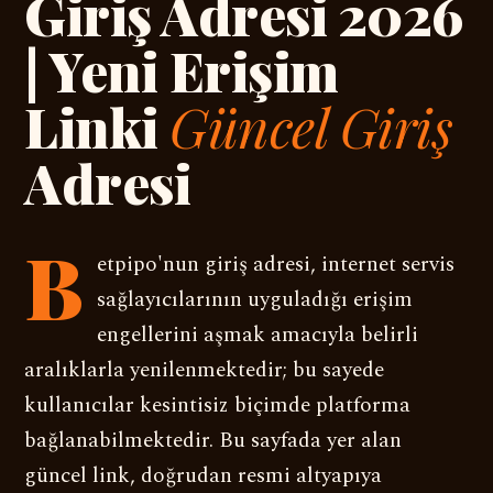
Giriş Adresi 2026
| Yeni Erişim
Linki
Güncel Giriş
Adresi
B
etpipo'nun giriş adresi, internet servis
sağlayıcılarının uyguladığı erişim
engellerini aşmak amacıyla belirli
aralıklarla yenilenmektedir; bu sayede
kullanıcılar kesintisiz biçimde platforma
bağlanabilmektedir. Bu sayfada yer alan
güncel link, doğrudan resmi altyapıya