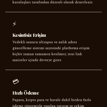
kuruluşları tarafından düzenli olarak denetlenir.
⚡
Kesintisiz Erişim
Yedekli sunucu altyapısı ve anlık adres
güncelleme sistemi sayesinde platforma erişim
hiçbir zaman tamamen kesilmez; yeni link
saniyeler içinde devreye girer.
💳
Hızlı Ödeme
Papara, kripto para ve havale dahil birden fazla
ödeme yöntemiyle yapılan yatırım ve çekim