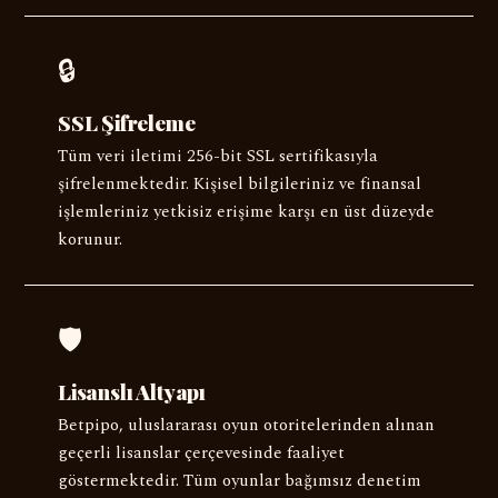
🔒
SSL Şifreleme
Tüm veri iletimi 256-bit SSL sertifikasıyla
şifrelenmektedir. Kişisel bilgileriniz ve finansal
işlemleriniz yetkisiz erişime karşı en üst düzeyde
korunur.
🛡️
Lisanslı Altyapı
Betpipo, uluslararası oyun otoritelerinden alınan
geçerli lisanslar çerçevesinde faaliyet
göstermektedir. Tüm oyunlar bağımsız denetim