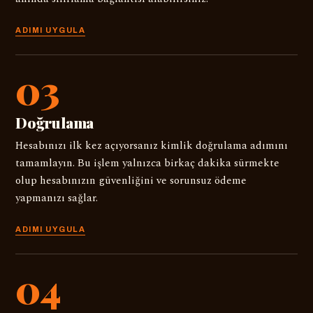
ADIMI UYGULA
03
Doğrulama
Hesabınızı ilk kez açıyorsanız kimlik doğrulama adımını
tamamlayın. Bu işlem yalnızca birkaç dakika sürmekte
olup hesabınızın güvenliğini ve sorunsuz ödeme
yapmanızı sağlar.
ADIMI UYGULA
04