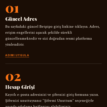
01
Güncel Adres
Bu sayfadaki güncel Betpipo giriş linkine tıklayın. Adres,
erişim engellerini aşacak şekilde sürekli
güncellenmektedir ve sizi doğrudan resmi platforma
yönlendirir.
ADIMI UYGULA
02
Hesap Girişi
Kayıtlı e-posta adresinizi ve şifrenizi giriş formuna yazın.
Şifrenizi unuttuysanız "Şifremi Unuttum" seçeneğiyle
anında sıfırlama bağlantısı alabilirsiniz.