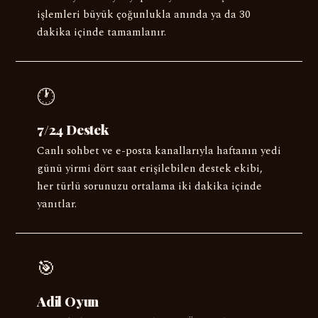
işlemleri büyük çoğunlukla anında ya da 30
dakika içinde tamamlanır.
🕐
7/24 Destek
Canlı sohbet ve e-posta kanallarıyla haftanın yedi
günü yirmi dört saat erişilebilen destek ekibi,
her türlü sorunuzu ortalama iki dakika içinde
yanıtlar.
🎯
Adil Oyun