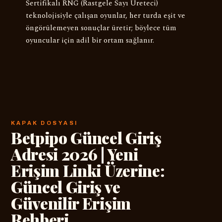
Sertifikalı RNG (Rastgele Sayı Üreteci)
teknolojisiyle çalışan oyunlar, her turda eşit ve
öngörülemeyen sonuçlar üretir; böylece tüm
oyuncular için adil bir ortam sağlanır.
KAPAK DOSYASI
Betpipo Güncel Giriş
Adresi 2026 | Yeni
Erişim Linki Üzerine:
Güncel Giriş ve
Güvenilir Erişim
Rehberi