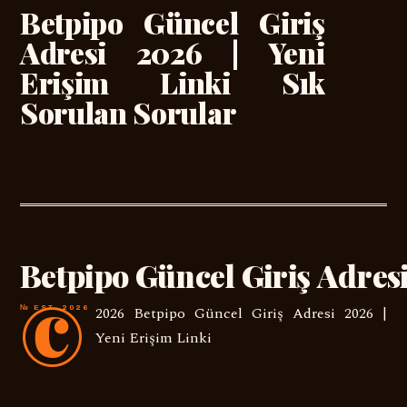
Betpipo Güncel Giriş
Adresi 2026 | Yeni
Erişim Linki Sık
Sorulan Sorular
Betpipo Güncel Giriş Adresi
©
2026 Betpipo Güncel Giriş Adresi 2026 |
Yeni Erişim Linki