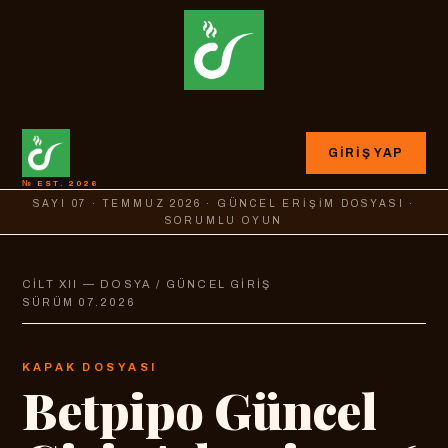
GIRIŞ YAP
SAYI 07 · TEMMUZ 2026 · GÜNCEL ERIŞIM DOSYASI ·
SORUMLU OYUN
CİLT XII — DOSYA / GÜNCEL GİRİŞ
SÜRÜM 07.2026
KAPAK DOSYASI
Betpipo Güncel