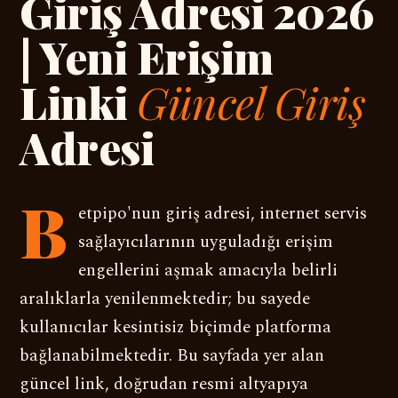
Giriş Adresi 2026
| Yeni Erişim
Linki
Güncel Giriş
Adresi
B
etpipo'nun giriş adresi, internet servis
sağlayıcılarının uyguladığı erişim
engellerini aşmak amacıyla belirli
aralıklarla yenilenmektedir; bu sayede
kullanıcılar kesintisiz biçimde platforma
bağlanabilmektedir. Bu sayfada yer alan
güncel link, doğrudan resmi altyapıya