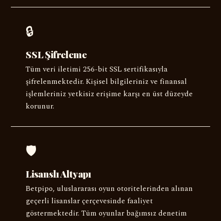
🔒
SSL Şifreleme
Tüm veri iletimi 256-bit SSL sertifikasıyla
şifrelenmektedir. Kişisel bilgileriniz ve finansal
işlemleriniz yetkisiz erişime karşı en üst düzeyde
korunur.
🛡️
Lisanslı Altyapı
Betpipo, uluslararası oyun otoritelerinden alınan
geçerli lisanslar çerçevesinde faaliyet
göstermektedir. Tüm oyunlar bağımsız denetim