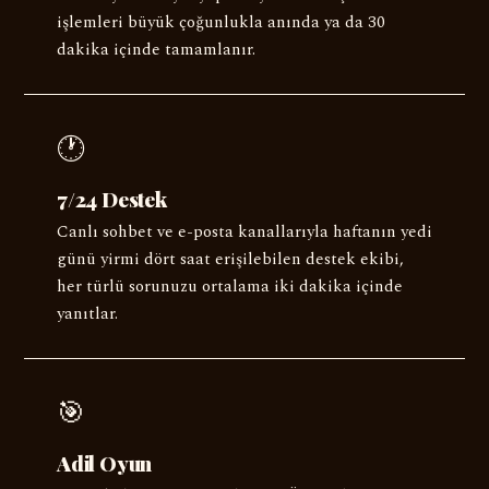
işlemleri büyük çoğunlukla anında ya da 30
dakika içinde tamamlanır.
🕐
7/24 Destek
Canlı sohbet ve e-posta kanallarıyla haftanın yedi
günü yirmi dört saat erişilebilen destek ekibi,
her türlü sorunuzu ortalama iki dakika içinde
yanıtlar.
🎯
Adil Oyun