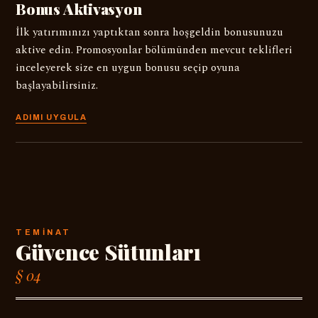
Bonus Aktivasyon
İlk yatırımınızı yaptıktan sonra hoşgeldin bonusunuzu
aktive edin. Promosyonlar bölümünden mevcut teklifleri
inceleyerek size en uygun bonusu seçip oyuna
başlayabilirsiniz.
ADIMI UYGULA
TEMINAT
Güvence Sütunları
§ 04