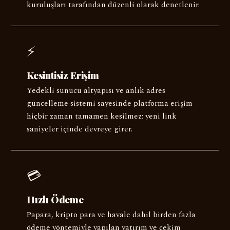
kuruluşları tarafından düzenli olarak denetlenir.
⚡
Kesintisiz Erişim
Yedekli sunucu altyapısı ve anlık adres
güncelleme sistemi sayesinde platforma erişim
hiçbir zaman tamamen kesilmez; yeni link
saniyeler içinde devreye girer.
💳
Hızlı Ödeme
Papara, kripto para ve havale dahil birden fazla
ödeme yöntemiyle yapılan yatırım ve çekim