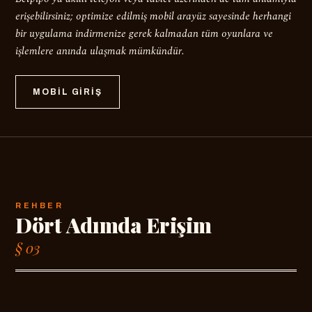
erişebilirsiniz; optimize edilmiş mobil arayüz sayesinde herhangi
bir uygulama indirmenize gerek kalmadan tüm oyunlara ve
işlemlere anında ulaşmak mümkündür.
MOBIL GIRIŞ
REHBER
Dört Adımda Erişim
§ 03