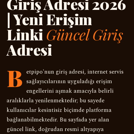
Giriş Adresi 2026
| Yeni Erişim
Linki
Güncel Giriş
Adresi
B
etpipo'nun giriş adresi, internet servis
sağlayıcılarının uyguladığı erişim
engellerini aşmak amacıyla belirli
aralıklarla yenilenmektedir; bu sayede
kullanıcılar kesintisiz biçimde platforma
bağlanabilmektedir. Bu sayfada yer alan
güncel link, doğrudan resmi altyapıya