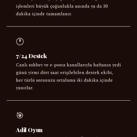
işlemleri büyük çoğunlukla anında ya da 30
dakika içinde tamamlanır.
🕐
7/24 Destek
Canlı sohbet ve e-posta kanallarıyla haftanın yedi
günü yirmi dört saat erişilebilen destek ekibi,
her türlü sorunuzu ortalama iki dakika içinde
yanıtlar.
🎯
Adil Oyun