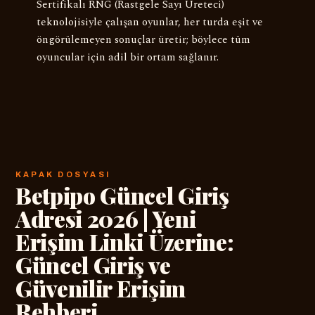
Sertifikalı RNG (Rastgele Sayı Üreteci)
teknolojisiyle çalışan oyunlar, her turda eşit ve
öngörülemeyen sonuçlar üretir; böylece tüm
oyuncular için adil bir ortam sağlanır.
KAPAK DOSYASI
Betpipo Güncel Giriş
Adresi 2026 | Yeni
Erişim Linki Üzerine:
Güncel Giriş ve
Güvenilir Erişim
Rehberi