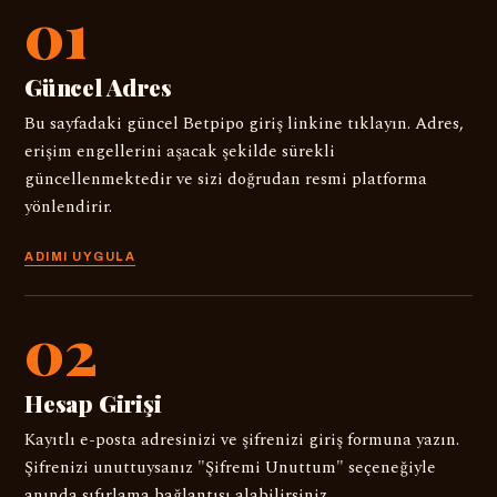
01
Güncel Adres
Bu sayfadaki güncel Betpipo giriş linkine tıklayın. Adres,
erişim engellerini aşacak şekilde sürekli
güncellenmektedir ve sizi doğrudan resmi platforma
yönlendirir.
ADIMI UYGULA
02
Hesap Girişi
Kayıtlı e-posta adresinizi ve şifrenizi giriş formuna yazın.
Şifrenizi unuttuysanız "Şifremi Unuttum" seçeneğiyle
anında sıfırlama bağlantısı alabilirsiniz.