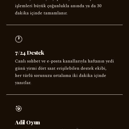
işlemleri büyük çoğunlukla anında ya da 30
dakika içinde tamamlanır.
🕐
7/24 Destek
Canlı sohbet ve e-posta kanallarıyla haftanın yedi
günü yirmi dört saat erişilebilen destek ekibi,
her türlü sorunuzu ortalama iki dakika içinde
yanıtlar.
🎯
Adil Oyun