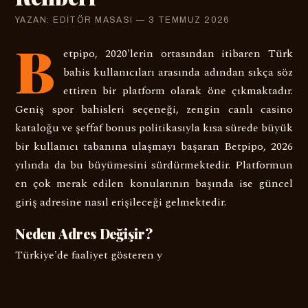
YAZAN: EDITÖR MASASI — 3 TEMMUZ 2026
B
etpipo, 2020'lerin ortasından itibaren Türk
bahis kullanıcıları arasında adından sıkça söz
ettiren bir platform olarak öne çıkmaktadır.
Geniş spor bahisleri seçeneği, zengin canlı casino
kataloğu ve şeffaf bonus politikasıyla kısa sürede büyük
bir kullanıcı tabanına ulaşmayı başaran Betpipo, 2026
yılında da bu büyümesini sürdürmektedir. Platformun
en çok merak edilen konularının başında ise güncel
giriş adresine nasıl erişileceği gelmektedir.
Neden Adres Değişir?
Türkiye'de faaliyet gösteren y