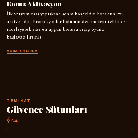
Bonus Aktivasyon
İlk yatırımınızı yaptıktan sonra hoşgeldin bonusunuzu
aktive edin. Promosyonlar bölümünden mevcut teklifleri
inceleyerek size en uygun bonusu seçip oyuna
başlayabilirsiniz.
ADIMI UYGULA
TEMINAT
Güvence Sütunları
§ 04