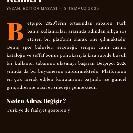
YAZAN: EDITÖR MASASI — 3 TEMMUZ 2026
B
etpipo, 2020'lerin ortasından itibaren Türk
bahis kullanıcıları arasında adından sıkça söz
ettiren bir platform olarak öne çıkmaktadır.
Geniş spor bahisleri seçeneği, zengin canlı casino
kataloğu ve şeffaf bonus politikasıyla kısa sürede büyük
bir kullanıcı tabanına ulaşmayı başaran Betpipo, 2026
yılında da bu büyümesini sürdürmektedir. Platformun
en çok merak edilen konularının başında ise güncel
giriş adresine nasıl erişileceği gelmektedir.
Neden Adres Değişir?
Türkiye'de faaliyet gösteren y