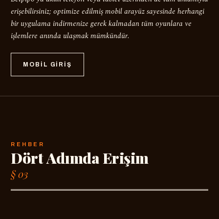
erişebilirsiniz; optimize edilmiş mobil arayüz sayesinde herhangi
bir uygulama indirmenize gerek kalmadan tüm oyunlara ve
işlemlere anında ulaşmak mümkündür.
MOBIL GIRIŞ
REHBER
Dört Adımda Erişim
§ 03