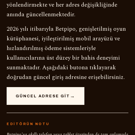
yönlendirmekte ve her adres değişikliğinde
anında güncellenmektedir.
2026 yılı itibarıyla Betpipo, genişletilmiş oyun
kütüphanesi, iyileştirilmiş mobil arayüzü ve
hızlandırılmış ödeme sistemleriyle
kullanıcılarına üst düzey bir bahis deneyimi
sunmaktadır. Aşağıdaki butona tıklayarak
doğrudan güncel giriş adresine erişebilirsiniz.
GÜNCEL ADRESE GIT
EDITÖRÜN NOTU
Betpipo'ya akıllı telefon veya tablet üzerinden de tam anlamıyla