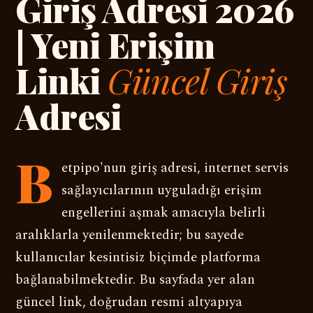
Giriş Adresi 2026
| Yeni Erişim
Linki
Güncel Giriş
Adresi
B
etpipo'nun giriş adresi, internet servis
sağlayıcılarının uyguladığı erişim
engellerini aşmak amacıyla belirli
aralıklarla yenilenmektedir; bu sayede
kullanıcılar kesintisiz biçimde platforma
bağlanabilmektedir. Bu sayfada yer alan
güncel link, doğrudan resmi altyapıya