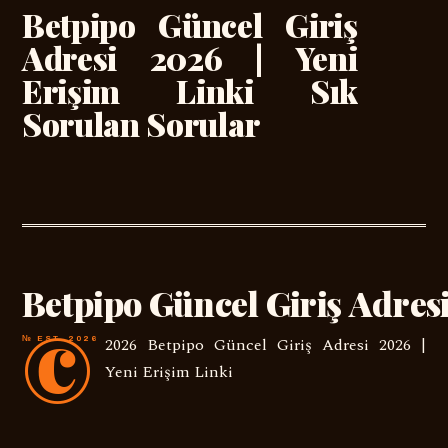
Betpipo Güncel Giriş
Adresi 2026 | Yeni
Erişim Linki Sık
Sorulan Sorular
Betpipo Güncel Giriş Adresi
©
2026 Betpipo Güncel Giriş Adresi 2026 |
Yeni Erişim Linki