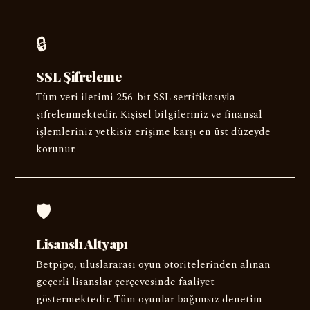
🔒
SSL Şifreleme
Tüm veri iletimi 256-bit SSL sertifikasıyla
şifrelenmektedir. Kişisel bilgileriniz ve finansal
işlemleriniz yetkisiz erişime karşı en üst düzeyde
korunur.
🛡️
Lisanslı Altyapı
Betpipo, uluslararası oyun otoritelerinden alınan
geçerli lisanslar çerçevesinde faaliyet
göstermektedir. Tüm oyunlar bağımsız denetim