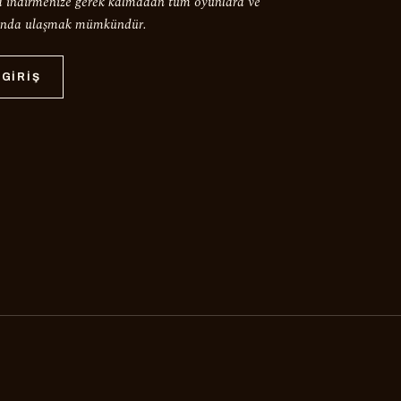
a indirmenize gerek kalmadan tüm oyunlara ve
nında ulaşmak mümkündür.
 GIRIŞ