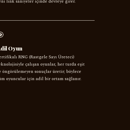
eni link saniyeler içinde devreye girer.
🎯
dil Oyun
ertifikalı RNG (Rastgele Sayı Üreteci)
eknolojisiyle çalışan oyunlar, her turda eşit
e öngörülemeyen sonuçlar üretir; böylece
üm oyuncular için adil bir ortam sağlanır.