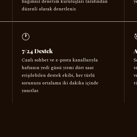
bağımsız denetim kuruluşları tarafından
y
düzenli olarak denetlenir.
🕐
7/24 Destek
A
Canlı sohbet ve e-posta kanallarıyla
S
haftanın yedi günü yirmi dört saat
t
erişilebilen destek ekibi, her türlü
v
sorunuzu ortalama iki dakika içinde
t
yanıtlar.