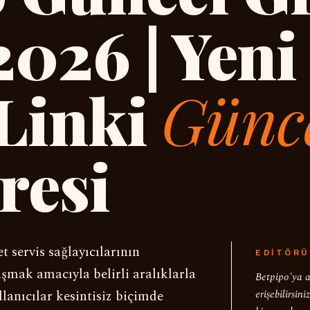
2026 | Yeni
 Linki
Günc
resi
t servis sağlayıcılarının
EDITÖRÜ
aşmak amacıyla belirli aralıklarla
Betpipo'ya a
lanıcılar kesintisiz biçimde
erişebilirsi