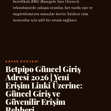
Sertifikalı RNG (Rastgele Sayı Üreteci)
teknolojisiyle çalışan oyunlar, her turda eşit ve
öngörülemeyen sonuçlar üretir; böylece tüm
oyuncular için adil bir ortam sağlanır.
KAPAK DOSYASI
Betpipo Güncel Giriş
Adresi 2026 | Yeni
Erişim Linki Üzerine:
Güncel Giriş ve
Güvenilir Erişim
Rehberi