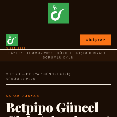
GIRIŞ YAP
SAYI 07 · TEMMUZ 2026 · GÜNCEL ERIŞIM DOSYASI ·
SORUMLU OYUN
CİLT XII — DOSYA / GÜNCEL GİRİŞ
SÜRÜM 07.2026
KAPAK DOSYASI
Betpipo Güncel