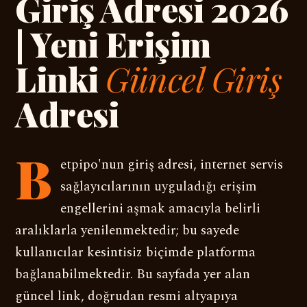
Giriş Adresi 2026
| Yeni Erişim
Linki
Güncel Giriş
Adresi
B
etpipo'nun giriş adresi, internet servis
sağlayıcılarının uyguladığı erişim
engellerini aşmak amacıyla belirli
aralıklarla yenilenmektedir; bu sayede
kullanıcılar kesintisiz biçimde platforma
bağlanabilmektedir. Bu sayfada yer alan
güncel link, doğrudan resmi altyapıya