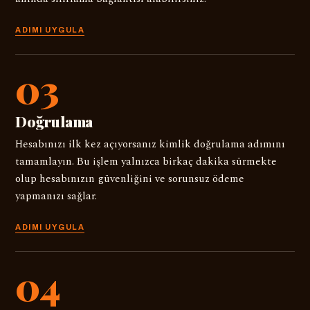
ADIMI UYGULA
03
Doğrulama
Hesabınızı ilk kez açıyorsanız kimlik doğrulama adımını
tamamlayın. Bu işlem yalnızca birkaç dakika sürmekte
olup hesabınızın güvenliğini ve sorunsuz ödeme
yapmanızı sağlar.
ADIMI UYGULA
04