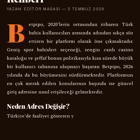
YAZAN: EDITÖR MASASI — 3 TEMMUZ 2026
B
etpipo, 2020'lerin ortasından itibaren Türk
bahis kullanıcıları arasında adından sıkça söz
ettiren bir platform olarak öne çıkmaktadır.
Geniş spor bahisleri seçeneği, zengin canlı casino
kataloğu ve şeffaf bonus politikasıyla kısa sürede büyük
bir kullanıcı tabanına ulaşmayı başaran Betpipo, 2026
yılında da bu büyümesini sürdürmektedir. Platformun
en çok merak edilen konularının başında ise güncel
giriş adresine nasıl erişileceği gelmektedir.
Neden Adres Değişir?
Türkiye'de faaliyet gösteren y