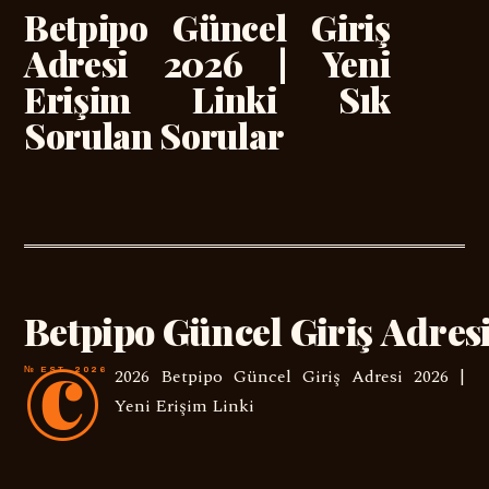
Betpipo Güncel Giriş
Adresi 2026 | Yeni
Erişim Linki Sık
Sorulan Sorular
Betpipo Güncel Giriş Adresi
©
2026 Betpipo Güncel Giriş Adresi 2026 |
Yeni Erişim Linki