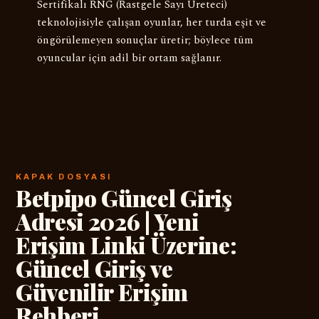
Sertifikalı RNG (Rastgele Sayı Üreteci)
teknolojisiyle çalışan oyunlar, her turda eşit ve
öngörülemeyen sonuçlar üretir; böylece tüm
oyuncular için adil bir ortam sağlanır.
KAPAK DOSYASI
Betpipo Güncel Giriş
Adresi 2026 | Yeni
Erişim Linki Üzerine:
Güncel Giriş ve
Güvenilir Erişim
Rehberi