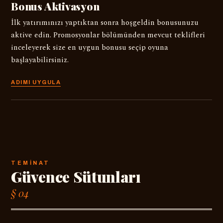
Bonus Aktivasyon
İlk yatırımınızı yaptıktan sonra hoşgeldin bonusunuzu
aktive edin. Promosyonlar bölümünden mevcut teklifleri
inceleyerek size en uygun bonusu seçip oyuna
başlayabilirsiniz.
ADIMI UYGULA
TEMINAT
Güvence Sütunları
§ 04