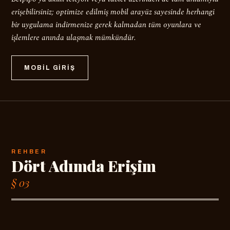
erişebilirsiniz; optimize edilmiş mobil arayüz sayesinde herhangi
bir uygulama indirmenize gerek kalmadan tüm oyunlara ve
işlemlere anında ulaşmak mümkündür.
MOBIL GIRIŞ
REHBER
Dört Adımda Erişim
§ 03