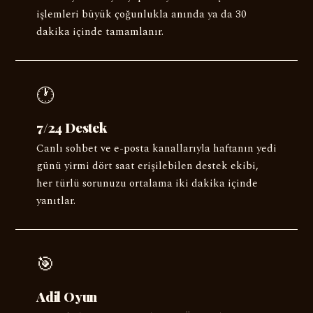
işlemleri büyük çoğunlukla anında ya da 30
dakika içinde tamamlanır.
🕐
7/24 Destek
Canlı sohbet ve e-posta kanallarıyla haftanın yedi
günü yirmi dört saat erişilebilen destek ekibi,
her türlü sorunuzu ortalama iki dakika içinde
yanıtlar.
🎯
Adil Oyun