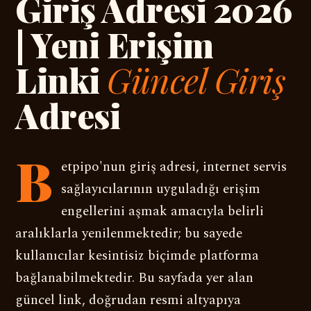
Giriş Adresi 2026
| Yeni Erişim
Linki
Güncel Giriş
Adresi
B
etpipo'nun giriş adresi, internet servis
sağlayıcılarının uyguladığı erişim
engellerini aşmak amacıyla belirli
aralıklarla yenilenmektedir; bu sayede
kullanıcılar kesintisiz biçimde platforma
bağlanabilmektedir. Bu sayfada yer alan
güncel link, doğrudan resmi altyapıya