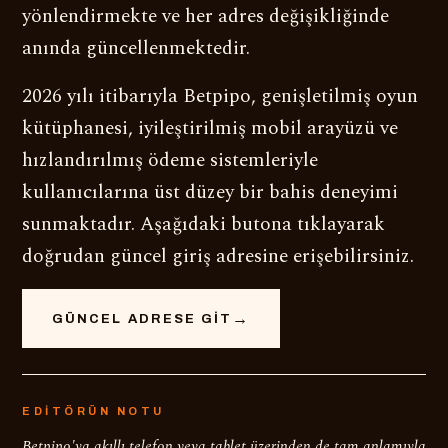
yönlendirmekte ve her adres değişikliğinde
anında güncellenmektedir.
2026 yılı itibarıyla Betpipo, genişletilmiş oyun
kütüphanesi, iyileştirilmiş mobil arayüzü ve
hızlandırılmış ödeme sistemleriyle
kullanıcılarına üst düzey bir bahis deneyimi
sunmaktadır. Aşağıdaki butona tıklayarak
doğrudan güncel giriş adresine erişebilirsiniz.
GÜNCEL ADRESE GIT
EDITÖRÜN NOTU
Betpipo'ya akıllı telefon veya tablet üzerinden de tam anlamıyla