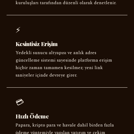
kuruluşları tarafından düzenli olarak denetlenir.
⚡
Kesintisiz Erişim
Yedekli sunucu altyapısı ve anlık adres
güncelleme sistemi sayesinde platforma erişim
hiçbir zaman tamamen kesilmez; yeni link
saniyeler içinde devreye girer.
💳
Hızlı Ödeme
Papara, kripto para ve havale dahil birden fazla
ödeme yöntemiyle yapılan yatırım ve çekim