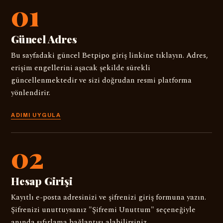
01
Güncel Adres
Bu sayfadaki güncel Betpipo giriş linkine tıklayın. Adres,
erişim engellerini aşacak şekilde sürekli
güncellenmektedir ve sizi doğrudan resmi platforma
yönlendirir.
ADIMI UYGULA
02
Hesap Girişi
Kayıtlı e-posta adresinizi ve şifrenizi giriş formuna yazın.
Şifrenizi unuttuysanız "Şifremi Unuttum" seçeneğiyle
anında sıfırlama bağlantısı alabilirsiniz.