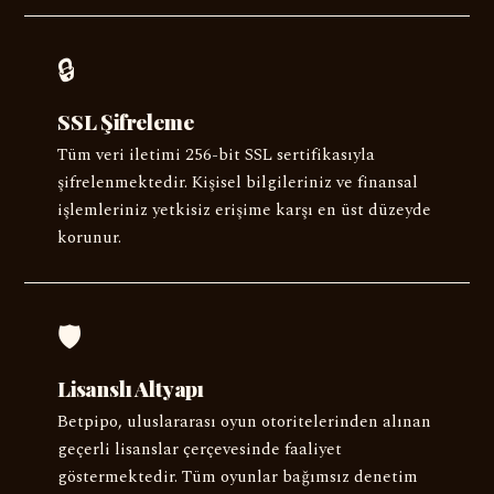
🔒
SSL Şifreleme
Tüm veri iletimi 256-bit SSL sertifikasıyla
şifrelenmektedir. Kişisel bilgileriniz ve finansal
işlemleriniz yetkisiz erişime karşı en üst düzeyde
korunur.
🛡️
Lisanslı Altyapı
Betpipo, uluslararası oyun otoritelerinden alınan
geçerli lisanslar çerçevesinde faaliyet
göstermektedir. Tüm oyunlar bağımsız denetim