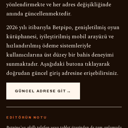
yönlendirmekte ve her adres değişikliğinde
anında güncellenmektedir.
2026 yılı itibarıyla Betpipo, genişletilmiş oyun
kütüphanesi, iyileştirilmiş mobil arayüzü ve
hızlandırılmış ödeme sistemleriyle
kullanıcılarına üst düzey bir bahis deneyimi
sunmaktadır. Aşağıdaki butona tıklayarak
doğrudan güncel giriş adresine erişebilirsiniz.
GÜNCEL ADRESE GIT
EDITÖRÜN NOTU
Betpipo'ya akıllı telefon veya tablet üzerinden de tam anlamıyla