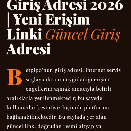
Giriş Adresi 2026
| Yeni Erişim
Linki
Güncel Giriş
Adresi
B
etpipo'nun giriş adresi, internet servis
sağlayıcılarının uyguladığı erişim
engellerini aşmak amacıyla belirli
aralıklarla yenilenmektedir; bu sayede
kullanıcılar kesintisiz biçimde platforma
bağlanabilmektedir. Bu sayfada yer alan
güncel link, doğrudan resmi altyapıya