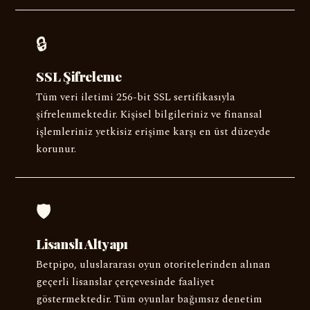
🔒
SSL Şifreleme
Tüm veri iletimi 256-bit SSL sertifikasıyla
şifrelenmektedir. Kişisel bilgileriniz ve finansal
işlemleriniz yetkisiz erişime karşı en üst düzeyde
korunur.
🛡️
Lisanslı Altyapı
Betpipo, uluslararası oyun otoritelerinden alınan
geçerli lisanslar çerçevesinde faaliyet
göstermektedir. Tüm oyunlar bağımsız denetim