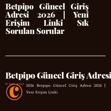
Betpipo Güncel Giriş
Adresi 2026 | Yeni
Erişim Linki Sık
Sorulan Sorular
Betpipo Güncel Giriş Adresi
©
2026 Betpipo Güncel Giriş Adresi 2026 |
Yeni Erişim Linki