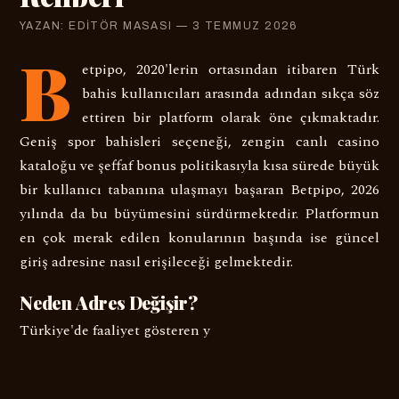
YAZAN: EDITÖR MASASI — 3 TEMMUZ 2026
B
etpipo, 2020'lerin ortasından itibaren Türk
bahis kullanıcıları arasında adından sıkça söz
ettiren bir platform olarak öne çıkmaktadır.
Geniş spor bahisleri seçeneği, zengin canlı casino
kataloğu ve şeffaf bonus politikasıyla kısa sürede büyük
bir kullanıcı tabanına ulaşmayı başaran Betpipo, 2026
yılında da bu büyümesini sürdürmektedir. Platformun
en çok merak edilen konularının başında ise güncel
giriş adresine nasıl erişileceği gelmektedir.
Neden Adres Değişir?
Türkiye'de faaliyet gösteren y