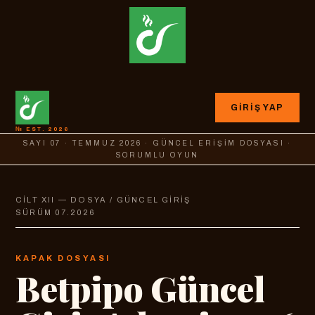
GIRIŞ YAP
SAYI 07 · TEMMUZ 2026 · GÜNCEL ERIŞIM DOSYASI ·
SORUMLU OYUN
CİLT XII — DOSYA / GÜNCEL GİRİŞ
SÜRÜM 07.2026
KAPAK DOSYASI
Betpipo Güncel