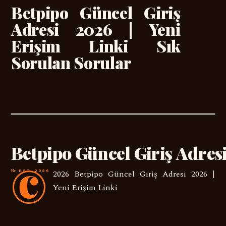
Betpipo Güncel Giriş
Adresi 2026 | Yeni
Erişim Linki Sık
Sorulan Sorular
Betpipo Güncel Giriş Adresi
©
2026 Betpipo Güncel Giriş Adresi 2026 |
Yeni Erişim Linki