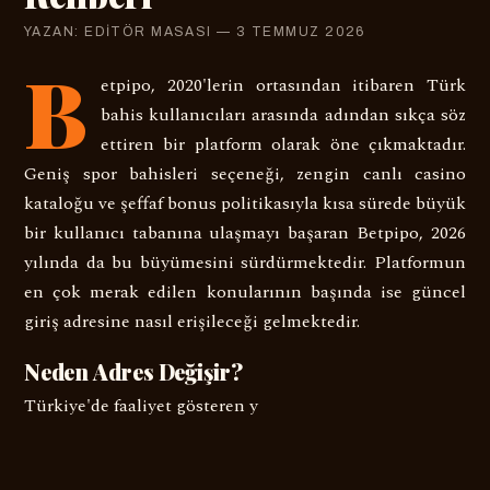
YAZAN: EDITÖR MASASI — 3 TEMMUZ 2026
B
etpipo, 2020'lerin ortasından itibaren Türk
bahis kullanıcıları arasında adından sıkça söz
ettiren bir platform olarak öne çıkmaktadır.
Geniş spor bahisleri seçeneği, zengin canlı casino
kataloğu ve şeffaf bonus politikasıyla kısa sürede büyük
bir kullanıcı tabanına ulaşmayı başaran Betpipo, 2026
yılında da bu büyümesini sürdürmektedir. Platformun
en çok merak edilen konularının başında ise güncel
giriş adresine nasıl erişileceği gelmektedir.
Neden Adres Değişir?
Türkiye'de faaliyet gösteren y