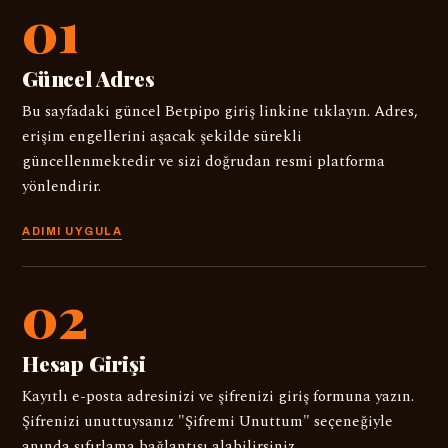
01
Güncel Adres
Bu sayfadaki güncel Betpipo giriş linkine tıklayın. Adres,
erişim engellerini aşacak şekilde sürekli
güncellenmektedir ve sizi doğrudan resmi platforma
yönlendirir.
ADIMI UYGULA
02
Hesap Girişi
Kayıtlı e-posta adresinizi ve şifrenizi giriş formuna yazın.
Şifrenizi unuttuysanız "Şifremi Unuttum" seçeneğiyle
anında sıfırlama bağlantısı alabilirsiniz.