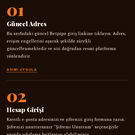
01
Güncel Adres
Bu sayfadaki güncel Betpipo giriş linkine tıklayın. Adres,
erişim engellerini aşacak şekilde sürekli
güncellenmektedir ve sizi doğrudan resmi platforma
yönlendirir.
ADIMI UYGULA
02
Hesap Girişi
Kayıtlı e-posta adresinizi ve şifrenizi giriş formuna yazın.
Şifrenizi unuttuysanız "Şifremi Unuttum" seçeneğiyle
anında sıfırlama bağlantısı alabilirsiniz.