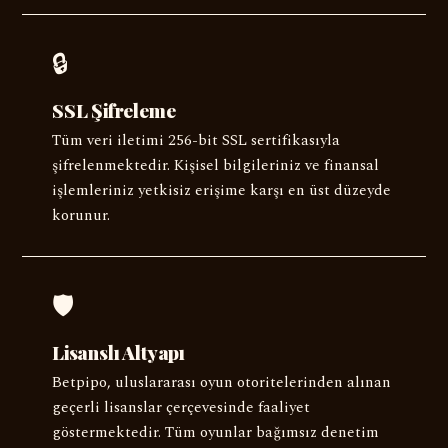
🔒
SSL Şifreleme
Tüm veri iletimi 256-bit SSL sertifikasıyla
şifrelenmektedir. Kişisel bilgileriniz ve finansal
işlemleriniz yetkisiz erişime karşı en üst düzeyde
korunur.
🛡️
Lisanslı Altyapı
Betpipo, uluslararası oyun otoritelerinden alınan
geçerli lisanslar çerçevesinde faaliyet
göstermektedir. Tüm oyunlar bağımsız denetim