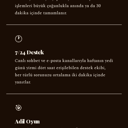
işlemleri büyük çoğunlukla anında ya da 30
dakika içinde tamamlanır.
🕐
7/24 Destek
Canlı sohbet ve e-posta kanallarıyla haftanın yedi
günü yirmi dört saat erişilebilen destek ekibi,
her türlü sorunuzu ortalama iki dakika içinde
yanıtlar.
🎯
Adil Oyun