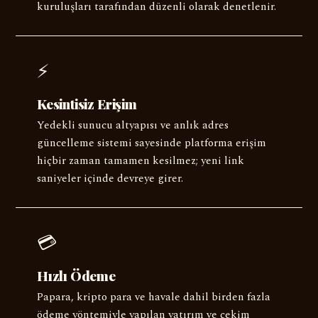
kuruluşları tarafından düzenli olarak denetlenir.
⚡
Kesintisiz Erişim
Yedekli sunucu altyapısı ve anlık adres
güncelleme sistemi sayesinde platforma erişim
hiçbir zaman tamamen kesilmez; yeni link
saniyeler içinde devreye girer.
💳
Hızlı Ödeme
Papara, kripto para ve havale dahil birden fazla
ödeme yöntemiyle yapılan yatırım ve çekim