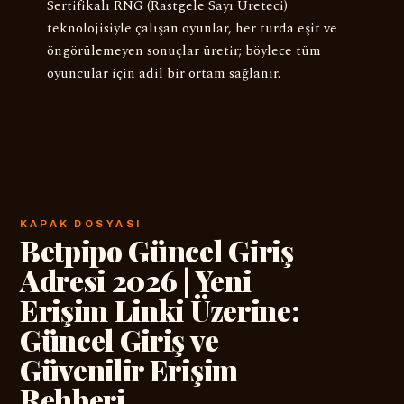
Sertifikalı RNG (Rastgele Sayı Üreteci)
teknolojisiyle çalışan oyunlar, her turda eşit ve
öngörülemeyen sonuçlar üretir; böylece tüm
oyuncular için adil bir ortam sağlanır.
KAPAK DOSYASI
Betpipo Güncel Giriş
Adresi 2026 | Yeni
Erişim Linki Üzerine:
Güncel Giriş ve
Güvenilir Erişim
Rehberi