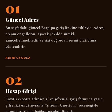
01
Güncel Adres
Bu sayfadaki güncel Betpipo giriş linkine tıklayın. Adres,
erişim engellerini aşacak şekilde sürekli
güncellenmektedir ve sizi doğrudan resmi platforma
yönlendirir.
ADIMI UYGULA
02
Hesap Girişi
Kayıtlı e-posta adresinizi ve şifrenizi giriş formuna yazın.
Şifrenizi unuttuysanız "Şifremi Unuttum" seçeneğiyle
anında sıfırlama bağlantısı alabilirsiniz.