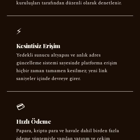
kuruluşları tarafından düzenli olarak denetlenir.
⚡
Kesintisiz Erişim
Yedekli sunucu altyapısı ve anlık adres
güncelleme sistemi sayesinde platforma erişim
hiçbir zaman tamamen kesilmez; yeni link
saniyeler içinde devreye girer.
💳
Hızlı Ödeme
Papara, kripto para ve havale dahil birden fazla
ödeme yöntemiyle yapılan yatırım ve çekim