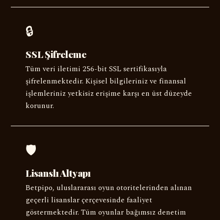
🔒
SSL Şifreleme
Tüm veri iletimi 256-bit SSL sertifikasıyla
şifrelenmektedir. Kişisel bilgileriniz ve finansal
işlemleriniz yetkisiz erişime karşı en üst düzeyde
korunur.
🛡️
Lisanslı Altyapı
Betpipo, uluslararası oyun otoritelerinden alınan
geçerli lisanslar çerçevesinde faaliyet
göstermektedir. Tüm oyunlar bağımsız denetim