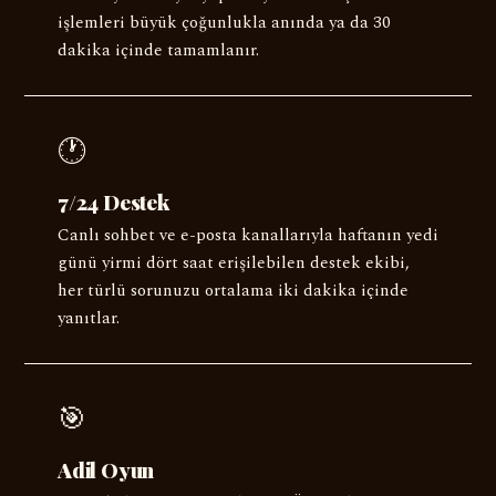
işlemleri büyük çoğunlukla anında ya da 30
dakika içinde tamamlanır.
🕐
7/24 Destek
Canlı sohbet ve e-posta kanallarıyla haftanın yedi
günü yirmi dört saat erişilebilen destek ekibi,
her türlü sorunuzu ortalama iki dakika içinde
yanıtlar.
🎯
Adil Oyun