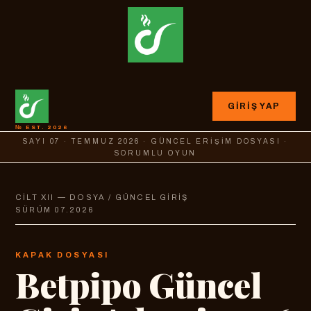
GIRIŞ YAP
SAYI 07 · TEMMUZ 2026 · GÜNCEL ERIŞIM DOSYASI ·
SORUMLU OYUN
CİLT XII — DOSYA / GÜNCEL GİRİŞ
SÜRÜM 07.2026
KAPAK DOSYASI
Betpipo Güncel