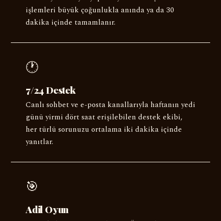
işlemleri büyük çoğunlukla anında ya da 30
dakika içinde tamamlanır.
🕐
7/24 Destek
Canlı sohbet ve e-posta kanallarıyla haftanın yedi
günü yirmi dört saat erişilebilen destek ekibi,
her türlü sorunuzu ortalama iki dakika içinde
yanıtlar.
🎯
Adil Oyun