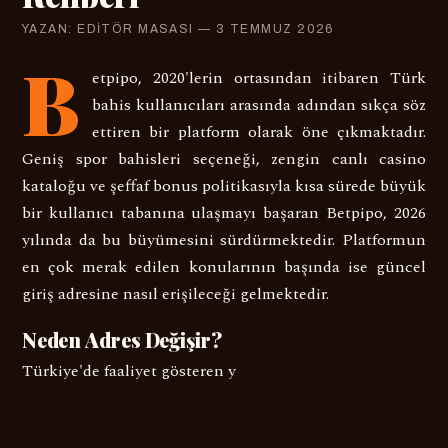
YAZAN: EDITÖR MASASI — 3 TEMMUZ 2026
B
etpipo, 2020'lerin ortasından itibaren Türk
bahis kullanıcıları arasında adından sıkça söz
ettiren bir platform olarak öne çıkmaktadır.
Geniş spor bahisleri seçeneği, zengin canlı casino
kataloğu ve şeffaf bonus politikasıyla kısa sürede büyük
bir kullanıcı tabanına ulaşmayı başaran Betpipo, 2026
yılında da bu büyümesini sürdürmektedir. Platformun
en çok merak edilen konularının başında ise güncel
giriş adresine nasıl erişileceği gelmektedir.
Neden Adres Değişir?
Türkiye'de faaliyet gösteren y