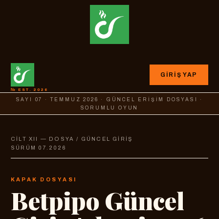
GIRIŞ YAP
SAYI 07 · TEMMUZ 2026 · GÜNCEL ERIŞIM DOSYASI ·
SORUMLU OYUN
CİLT XII — DOSYA / GÜNCEL GİRİŞ
SÜRÜM 07.2026
KAPAK DOSYASI
Betpipo Güncel