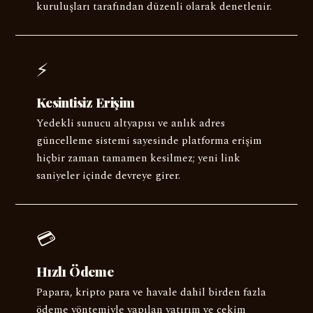
kuruluşları tarafından düzenli olarak denetlenir.
⚡
Kesintisiz Erişim
Yedekli sunucu altyapısı ve anlık adres
güncelleme sistemi sayesinde platforma erişim
hiçbir zaman tamamen kesilmez; yeni link
saniyeler içinde devreye girer.
💳
Hızlı Ödeme
Papara, kripto para ve havale dahil birden fazla
ödeme yöntemiyle yapılan yatırım ve çekim