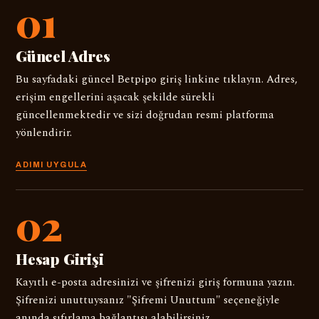
01
Güncel Adres
Bu sayfadaki güncel Betpipo giriş linkine tıklayın. Adres,
erişim engellerini aşacak şekilde sürekli
güncellenmektedir ve sizi doğrudan resmi platforma
yönlendirir.
ADIMI UYGULA
02
Hesap Girişi
Kayıtlı e-posta adresinizi ve şifrenizi giriş formuna yazın.
Şifrenizi unuttuysanız "Şifremi Unuttum" seçeneğiyle
anında sıfırlama bağlantısı alabilirsiniz.