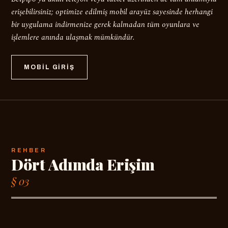
erişebilirsiniz; optimize edilmiş mobil arayüz sayesinde herhangi
bir uygulama indirmenize gerek kalmadan tüm oyunlara ve
işlemlere anında ulaşmak mümkündür.
MOBIL GIRIŞ
REHBER
Dört Adımda Erişim
§ 03