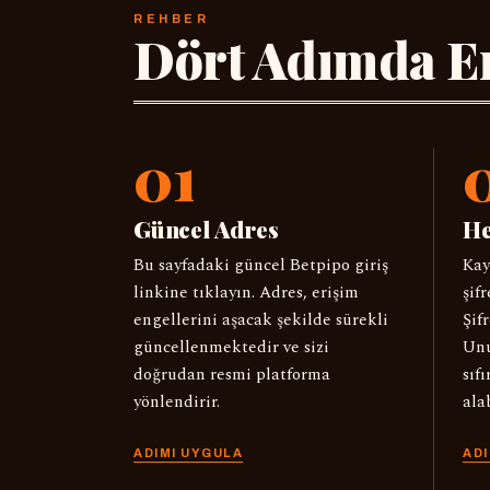
REHBER
Dört Adımda E
01
Güncel Adres
He
Bu sayfadaki güncel Betpipo giriş
Kay
linkine tıklayın. Adres, erişim
şif
engellerini aşacak şekilde sürekli
Şif
güncellenmektedir ve sizi
Unu
doğrudan resmi platforma
sıf
yönlendirir.
alab
ADIMI UYGULA
AD