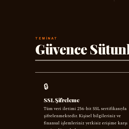
TEMINAT
Güvence Sütunl
🔒
SSL Şifreleme
Tüm veri iletimi 256-bit SSL sertifikasıyla
şifrelenmektedir. Kişisel bilgileriniz ve
finansal işlemleriniz yetkisiz erişime karşı