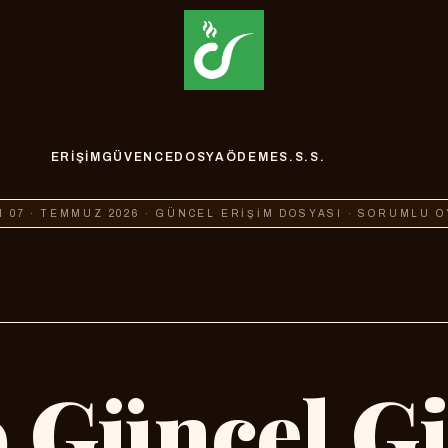
ERIŞIM
GÜVENCE
DOSYA
ÖDEME
S.S.S.
I 07 · TEMMUZ 2026 · GÜNCEL ERIŞIM DOSYASI · SORUMLU 
 Güncel Gi