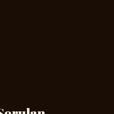
Sorulan