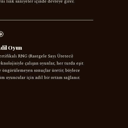
eni link saniyeler içinde devreye girer.
🎯
dil Oyun
ertifikalı RNG (Rastgele Sayı Üreteci)
eknolojisiyle çalışan oyunlar, her turda eşit
e öngörülemeyen sonuçlar üretir; böylece
üm oyuncular için adil bir ortam sağlanır.