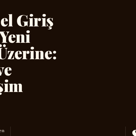
el Giriş
 Yeni
Üzerine:
ve
işim
ren