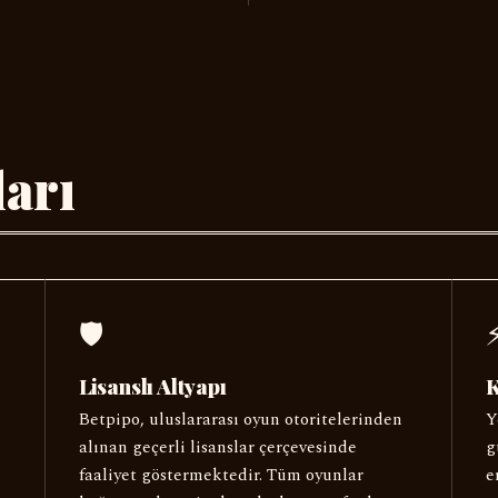
arı
🛡️
Lisanslı Altyapı
K
Betpipo, uluslararası oyun otoritelerinden
Y
alınan geçerli lisanslar çerçevesinde
g
faaliyet göstermektedir. Tüm oyunlar
e