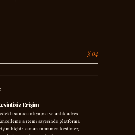
§ 04
⚡
esintisiz Erişim
edekli sunucu altyapısı ve anlık adres
üncelleme sistemi sayesinde platforma
rişim hiçbir zaman tamamen kesilmez;